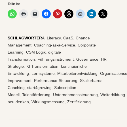
Teile in:
SCHLAGWÖRTER
AI Literacy
,
CaaS
,
Change
Management
,
Coaching-as-a-Service
,
Corporate
Learning
,
CSM Logik
,
digitale
Transformation
,
Führungsinstrument
,
Governance
,
HR
Strategie
,
KI Transformation
,
kontinuierliche
Entwicklung
,
Lernsysteme
,
Mitarbeiterentwicklung
,
Organisationse
Improvement
,
Performance-Steuerung
,
Skalierbares
Coaching
,
start4growing
,
Subscription
Modell
,
Talentförderung
,
Unternehmenssteuerung
,
Weiterbildung
neu denken
,
Wirkungsmessung
,
Zertifizierung