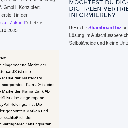
MÖCHTEST DU DIC
k® GmbH. Konzipiert,
DIGITALEN VERTRI
INFORMIEREN?
erstellt in der
statt Zukunft
.
Letzte
®
Besuche
Shareboard.biz
uns
.10.2025
Lösung im Aufschlussbereich
Selbständige und kleine Un
ren:
ne eingetragene Marke der
stercard® ist eine
e Marke der Mastercard
 Incorporated. Klarna® ist eine
e Marke der Klarna Bank AB
al® ist eine eingetragene
yPal Holdings, Inc. Die
 der genannten Marken und
ausschließlich der
g verfügbarer Zahlungsarten