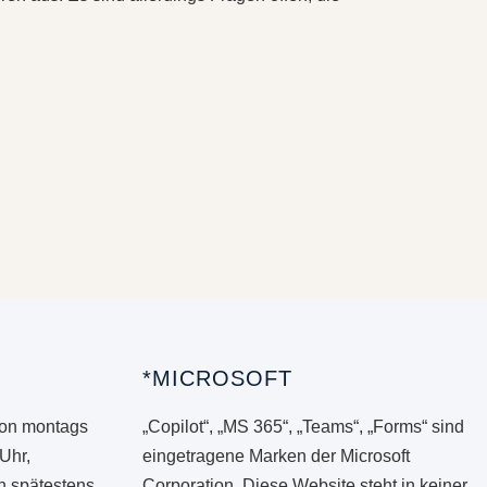
*MICROSOFT
von montags
„Copilot“, „MS 365“, „Teams“, „Forms“ sind
 Uhr,
eingetragene Marken der Microsoft
en spätestens
Corporation. Diese Website steht in keiner