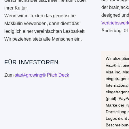
Geschlechtsidentität, ihrer Herkunft oder
der brainjac
ihrer Kultur.
designed und 
Wenn wir in Texten das generische
Vertriebswerk
Maskulin verwenden, dann dient das
Änderung: 01
lediglich einer vereinfachten Lesbarkeit.
Wir beziehen stets alle Menschen ein.
Wir akzeptie
FÜR INVESTOREN
Visa® ist ei
Visa Inc. Ma
Zum
start4growing© Pitch Deck
eingetragen
International
eingetragen
(publ). PayP
Marke der Pa
Darstellung
Logos dient 
Beschreibun