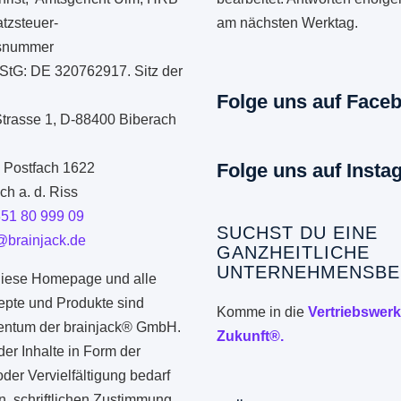
tzsteuer-
am nächsten Werktag.
onsnummer
StG: DE 320762917. Sitz der
Folge uns auf Face
Strasse 1, D-88400 Biberach
Folge uns auf Insta
: Postfach 1622
h a. d. Riss
351 80 999 09
SUCHST DU EINE
@brainjack.de
GANZHEITLICHE
UNTERNEHMENSBE
iese Homepage und alle
epte und Produkte sind
Komme in die
Vertriebswerk
gentum der brainjack® GmbH.
Zukunft®.
er Inhalte in Form der
er Vervielfältigung bedarf
n, schriftlichen Zustimmung