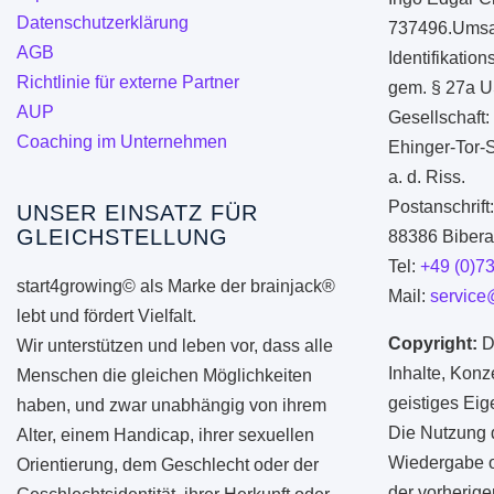
Datenschutzerklärung
737496.Umsa
AGB
Identifikati
Richtlinie für externe Partner
gem. § 27a U
AUP
Gesellschaft:
Coaching im Unternehmen
Ehinger-Tor-
a. d. Riss.
Postanschrift
UNSER EINSATZ FÜR
GLEICHSTELLUNG
88386 Biberac
Tel:
+49 (0)7
start4growing© als Marke der brainjack®
Mail:
service
lebt und fördert Vielfalt.
Copyright:
D
Wir unterstützen und leben vor, dass alle
Inhalte, Konz
Menschen die gleichen Möglichkeiten
geistiges Ei
haben, und zwar unabhängig von ihrem
Die Nutzung d
Alter, einem Handicap, ihrer sexuellen
Wiedergabe od
Orientierung, dem Geschlecht oder der
der vorherige