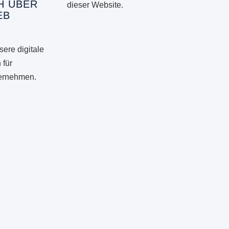
H ÜBER
dieser Website.
EB
ere digitale
 für
ternehmen.