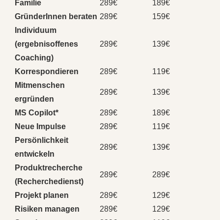
Familie
289€
189€
GründerInnen beraten
289€
159€
Individuum
(ergebnisoffenes
289€
139€
Coaching)
Korrespondieren
289€
119€
Mitmenschen
289€
139€
ergründen
MS Copilot*
289€
189€
Neue Impulse
289€
119€
Persönlichkeit
289€
139€
entwickeln
Produktrecherche
289€
289€
(Recherchedienst)
Projekt planen
289€
129€
Risiken managen
289€
129€