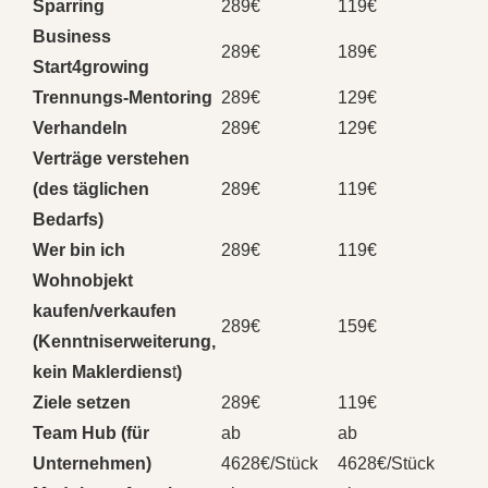
Sparring
289€
119€
Business
289€
189€
Start4growing
Trennungs-Mentoring
289€
129€
Verhandeln
289€
129€
Verträge verstehen
(des täglichen
289€
119€
Bedarfs)
Wer bin ich
289€
119€
Wohnobjekt
kaufen/verkaufen
289€
159€
(Kenntniserweiterung,
kein Maklerdiens
t
)
Ziele setzen
289€
119€
Team Hub (für
ab
ab
Unternehmen)
4628€/Stück
4628€/Stück