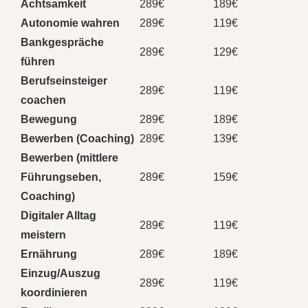
Achtsamkeit
289€
189€
Autonomie wahren
289€
119€
Bankgespräche
289€
129€
führen
Berufseinsteiger
289€
119€
coachen
Bewegung
289€
189€
Bewerben (Coaching)
289€
139€
Bewerben (mittlere
Führungseben,
289€
159€
Coaching)
Digitaler Alltag
289€
119€
meistern
Ernährung
289€
189€
Einzug/Auszug
289€
119€
koordinieren