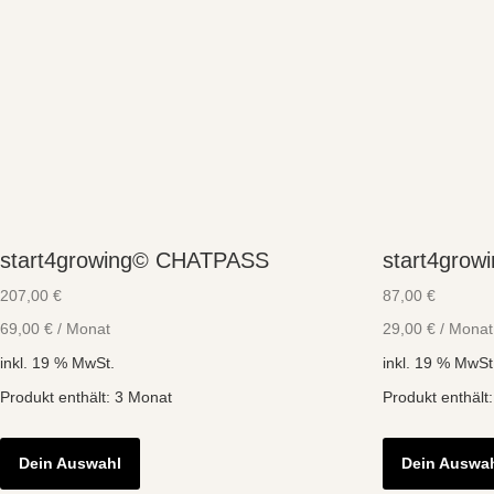
start4growing© CHATPASS
start4gro
207,00
€
87,00
€
69,00
€
/
Monat
29,00
€
/
Monat
inkl. 19 % MwSt.
inkl. 19 % MwSt
Produkt enthält: 3
Monat
Produkt enthält
Dein Auswahl
Dein Auswa