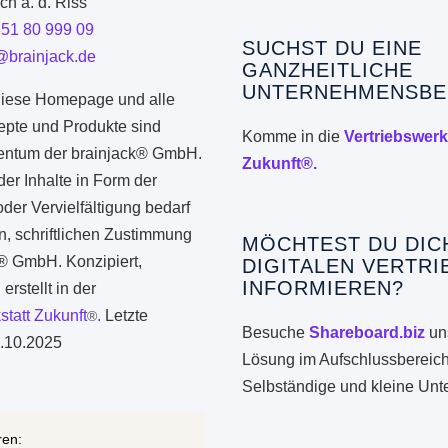
h a. d. Riss
351 80 999 09
SUCHST DU EINE
@brainjack.de
GANZHEITLICHE
UNTERNEHMENSBE
iese Homepage und alle
epte und Produkte sind
Komme in die
Vertriebswerk
gentum der brainjack® GmbH.
Zukunft®.
er Inhalte in Form der
er Vervielfältigung bedarf
n, schriftlichen Zustimmung
MÖCHTEST DU DIC
k® GmbH. Konzipiert,
DIGITALEN VERTRI
INFORMIEREN?
erstellt in der
statt Zukunft
.
Letzte
®
Besuche
Shareboard.biz
uns
.10.2025
Lösung im Aufschlussbereich
Selbständige und kleine Un
ren: