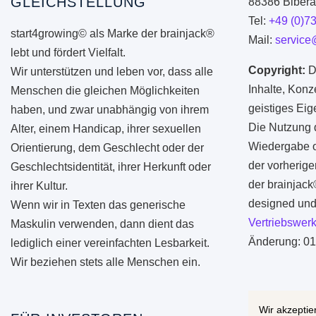
GLEICHSTELLUNG
88386 Biberac
Tel:
+49 (0)7
start4growing© als Marke der brainjack®
Mail:
service
lebt und fördert Vielfalt.
Copyright:
D
Wir unterstützen und leben vor, dass alle
Inhalte, Konz
Menschen die gleichen Möglichkeiten
geistiges Ei
haben, und zwar unabhängig von ihrem
Die Nutzung d
Alter, einem Handicap, ihrer sexuellen
Wiedergabe od
Orientierung, dem Geschlecht oder der
der vorherige
Geschlechtsidentität, ihrer Herkunft oder
der brainjac
ihrer Kultur.
designed und 
Wenn wir in Texten das generische
Vertriebswerk
Maskulin verwenden, dann dient das
Änderung: 01
lediglich einer vereinfachten Lesbarkeit.
Wir beziehen stets alle Menschen ein.
Wir akzeptie