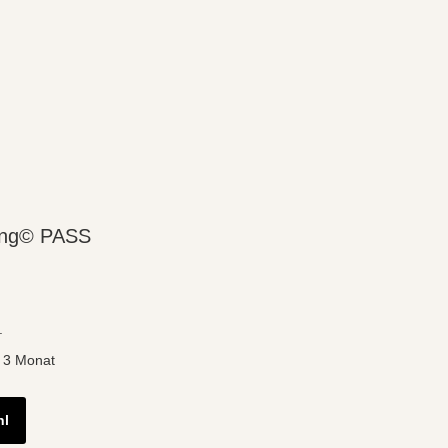
wing© PASS
.
: 3
Monat
hl