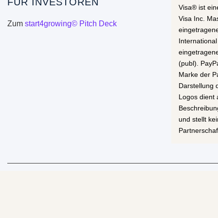
FÜR INVESTOREN
Visa® ist ei
Visa Inc. Ma
Zum
start4growing© Pitch Deck
eingetragen
International
eingetragen
(publ). PayP
Marke der Pa
Darstellung
Logos dient 
Beschreibun
und stellt k
Partnerschaf