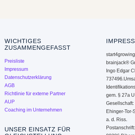
WICHTIGES
IMPRESS
ZUSAMMENGEFASST
start4growing
Preisliste
brainjack® G
Impressum
Ingo Edgar C
Datenschutzerklärung
737496.Umsa
AGB
Identifikati
Richtlinie für externe Partner
gem. § 27a U
AUP
Gesellschaft:
Coaching im Unternehmen
Ehinger-Tor-
a. d. Riss.
Postanschrift
UNSER EINSATZ FÜR