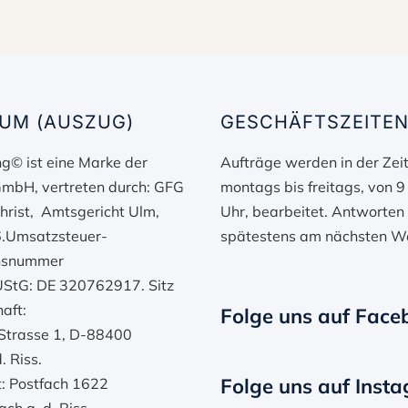
UM (AUSZUG)
GESCHÄFTSZEITE
g© ist eine Marke der
Aufträge werden in der Zei
GmbH, vertreten durch: GFG
montags bis freitags, von 9
hrist, Amtsgericht Ulm,
Uhr, bearbeitet. Antworten 
.Umsatzsteuer-
spätestens am nächsten W
onsnummer
UStG: DE 320762917. Sitz
aft:
Folge uns auf Face
-Strasse 1, D-88400
. Riss.
Folge uns auf Inst
t: Postfach 1622