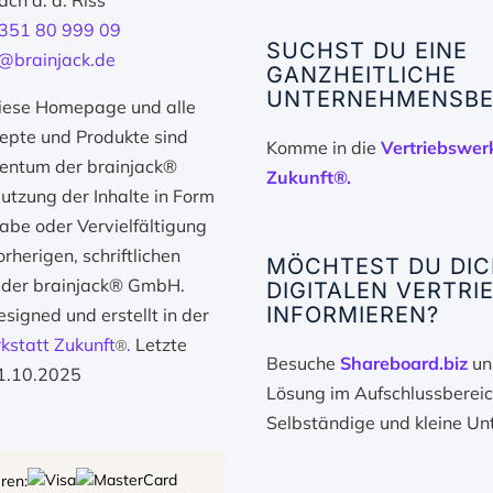
ch a. d. Riss
7351 80 999 09
SUCHST DU EINE
e@brainjack.de
GANZHEITLICHE
UNTERNEHMENSBE
ese Homepage und alle
zepte und Produkte sind
Komme in die
Vertriebswer
gentum der brainjack®
Zukunft®.
tzung der Inhalte in Form
be oder Vervielfältigung
rherigen, schriftlichen
MÖCHTEST DU DIC
der brainjack® GmbH.
DIGITALEN VERTRI
INFORMIEREN?
esigned und erstellt in der
kstatt Zukunft
.
Letzte
®
Besuche
Shareboard.biz
uns
1.10.2025
Lösung im Aufschlussbereic
Selbständige und kleine U
ren: