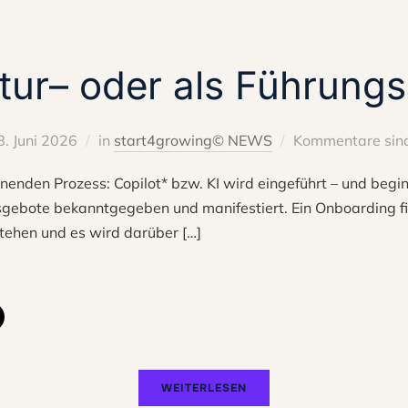
ultur– oder als Führung
8. Juni 2026
in
start4growing© NEWS
Kommentare sind
nnenden Prozess: Copilot* bzw. KI wird eingeführt – und begi
ebote bekanntgegeben und manifestiert. Ein Onboarding find
stehen und es wird darüber […]
WEITERLESEN