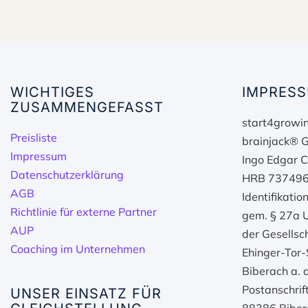
WICHTIGES
IMPRESS
ZUSAMMENGEFASST
start4growin
Preisliste
brainjack® 
Impressum
Ingo Edgar C
Datenschutzerklärung
HRB 737496
AGB
Identifikati
Richtlinie für externe Partner
gem. § 27a 
AUP
der Gesellsch
Coaching im Unternehmen
Ehinger-Tor
Biberach a. d
Postanschrif
UNSER EINSATZ FÜR