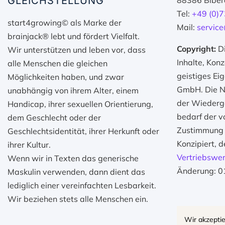
GLEICHSTELLUNG
88386 Bibera
Tel:
+49 (0)
start4growing© als Marke der
Mail:
servic
brainjack® lebt und fördert Vielfalt.
Copyright:
Di
Wir unterstützen und leben vor, dass
Inhalte, Kon
alle Menschen die gleichen
geistiges Ei
Möglichkeiten haben, und zwar
GmbH. Die Nu
unabhängig von ihrem Alter, einem
der Wiederga
Handicap, ihrer sexuellen Orientierung,
bedarf der vo
dem Geschlecht oder der
Zustimmung 
Geschlechtsidentität, ihrer Herkunft oder
Konzipiert, d
ihrer Kultur.
Vertriebswer
Wenn wir in Texten das generische
Änderung: 0
Maskulin verwenden, dann dient das
lediglich einer vereinfachten Lesbarkeit.
Wir beziehen stets alle Menschen ein.
Wir akzeptie