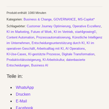
Zertifikatskurs:
MS
Produkt enthält: 1080
Minuten
Copilot
Kategorien:
Business & Change
,
GOVERNANCE
,
MS-Copilot*
wirksam
Schlagwörter:
Customer Journey Optimierung
,
Operative Exzellenz
,
im
KI im Marketing
,
Future of Work
,
KI im Vertrieb
,
start4growing©
,
Business
Content Automation
,
Prozessautomatisierung
,
Künstliche Intelligenz
einsetzen
im Unternehmen
,
Entscheidungsunterstützung durch KI
,
KI im
operativen Geschäft
,
Arbeitsalltag mit KI
,
AI Operations
,
Menge
KI‑Use‑Cases
,
KI‑gestützte Prozesse
,
Digitale Transformation
,
Produktivitätssteigerung
,
KI‑Arbeitskultur
,
datenbasierte
Entscheidungen
,
Business AI
Teile in:
WhatsApp
Drucken
E-Mail
Facebook