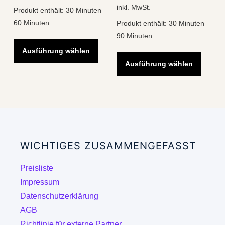
inkl. MwSt.
Produkt enthält: 30
Minuten
–
60
Minuten
Produkt enthält: 30
Minuten
–
90
Minuten
Dieses
Ausführung wählen
Diese
Produkt
Ausführung wählen
Produk
weist
weist
mehrere
mehre
Varianten
Varian
auf.
auf.
Die
Die
Optionen
WICHTIGES ZUSAMMENGEFASST
Optio
können
könne
auf
Preisliste
auf
der
Impressum
der
Produktseite
Datenschutzerklärung
Produk
gewählt
AGB
gewähl
werden
Richtlinie für externe Partner