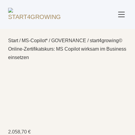
SEITE
Start
/
MS-Copilot*
/
GOVERNANCE
/ start4growing©
Online-Zertifikatskurs: MS Copilot wirksam im Business
einsetzen
start4growing© Online-
Zertifikatskurs: MS Copilot
wirksam im Business einsetzen
2.058,70
€