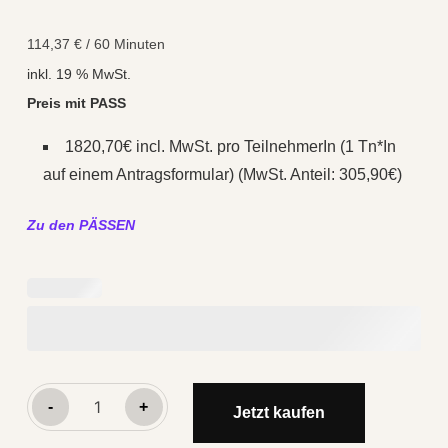
114,37
€
/
60
Minuten
inkl. 19 % MwSt.
Preis mit PASS
1820,70€ incl. MwSt. pro TeilnehmerIn (1 Tn*In
auf einem Antragsformular) (MwSt. Anteil: 305,90€)
Zu den PÄSSEN
start4growing©
-
+
Jetzt kaufen
Online-