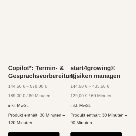
Copilot*: Termin- &
start4growing©
Gesprächsvorbereitung
Risiken managen
144,50
€
–
578,00
€
144,50
€
–
433,50
€
189,00
€
/
60
Minuten
129,00
€
/
60
Minuten
inkl. MwSt.
inkl. MwSt.
Produkt enthält: 30
Minuten
–
Produkt enthält: 30
Minuten
–
120
Minuten
90
Minuten
Dieses
Diese