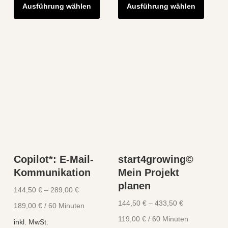
Ausführung wählen
Ausführung wählen
Produkt
Produk
weist
weist
mehrere
mehre
Varianten
Varian
auf.
auf.
Die
Die
Optionen
Optio
können
könne
auf
auf
der
der
Produktseite
Produk
Copilot*: E-Mail-
start4growing©
gewählt
gewähl
Kommunikation
Mein Projekt
werden
werde
planen
144,50
€
–
289,00
€
144,50
€
–
433,50
€
189,00
€
/
60
Minuten
119,00
€
/
60
Minuten
inkl. MwSt.