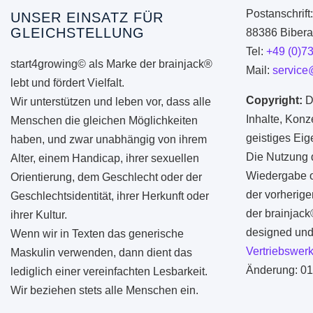
Postanschrift
UNSER EINSATZ FÜR
GLEICHSTELLUNG
88386 Biberac
Tel:
+49 (0)7
start4growing© als Marke der brainjack®
Mail:
service
lebt und fördert Vielfalt.
Copyright:
D
Wir unterstützen und leben vor, dass alle
Inhalte, Konz
Menschen die gleichen Möglichkeiten
geistiges Ei
haben, und zwar unabhängig von ihrem
Die Nutzung d
Alter, einem Handicap, ihrer sexuellen
Wiedergabe od
Orientierung, dem Geschlecht oder der
der vorherige
Geschlechtsidentität, ihrer Herkunft oder
der brainjac
ihrer Kultur.
designed und 
Wenn wir in Texten das generische
Vertriebswerk
Maskulin verwenden, dann dient das
Änderung: 01
lediglich einer vereinfachten Lesbarkeit.
Wir beziehen stets alle Menschen ein.