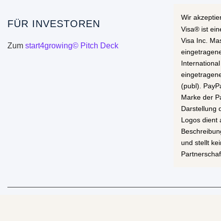
Wir akzeptie
FÜR INVESTOREN
Visa® ist ei
Visa Inc. Ma
Zum
start4growing© Pitch Deck
eingetragen
International
eingetragen
(publ). PayP
Marke der Pa
Darstellung
Logos dient 
Beschreibun
und stellt k
Partnerschaf