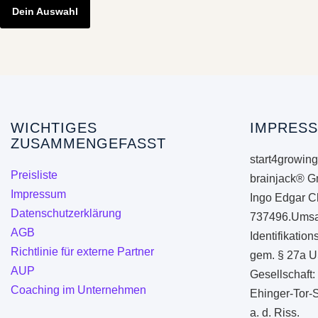
Dein Auswahl
WICHTIGES
IMPRESS
ZUSAMMENGEFASST
start4growing
Preisliste
brainjack® G
Impressum
Ingo Edgar C
Datenschutzerklärung
737496.Umsa
AGB
Identifikati
Richtlinie für externe Partner
gem. § 27a U
AUP
Gesellschaft:
Coaching im Unternehmen
Ehinger-Tor-
a. d. Riss.