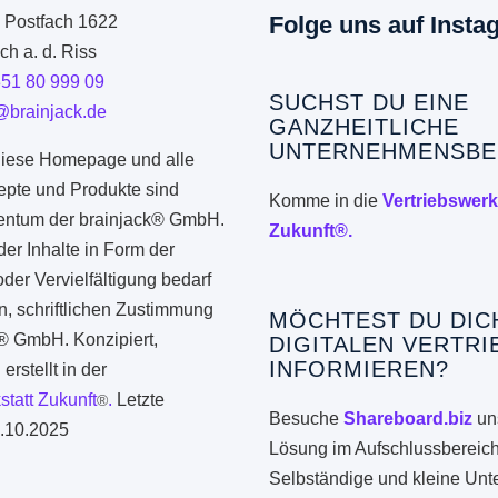
Folge uns auf Insta
: Postfach 1622
h a. d. Riss
351 80 999 09
SUCHST DU EINE
@brainjack.de
GANZHEITLICHE
UNTERNEHMENSBE
iese Homepage und alle
epte und Produkte sind
Komme in die
Vertriebswerk
gentum der brainjack® GmbH.
Zukunft®.
er Inhalte in Form der
er Vervielfältigung bedarf
n, schriftlichen Zustimmung
MÖCHTEST DU DIC
k® GmbH. Konzipiert,
DIGITALEN VERTRI
INFORMIEREN?
erstellt in der
statt Zukunft
.
Letzte
®
Besuche
Shareboard.biz
uns
.10.2025
Lösung im Aufschlussbereich
Selbständige und kleine Un