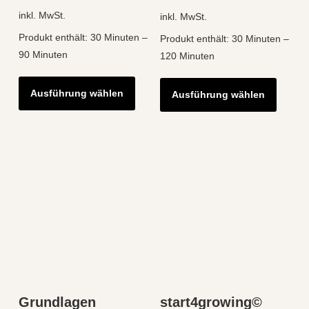
inkl. MwSt.
inkl. MwSt.
Produkt enthält: 30
Minuten
–
Produkt enthält: 30
Minuten
–
90
Minuten
120
Minuten
Dieses
Diese
Ausführung wählen
Produkt
Ausführung wählen
Produk
weist
weist
mehrere
mehre
Varianten
Varian
auf.
auf.
Die
Die
Optionen
Optio
können
könne
auf
auf
der
der
Produktseite
Produk
Grundlagen
start4growing©
gewählt
gewähl