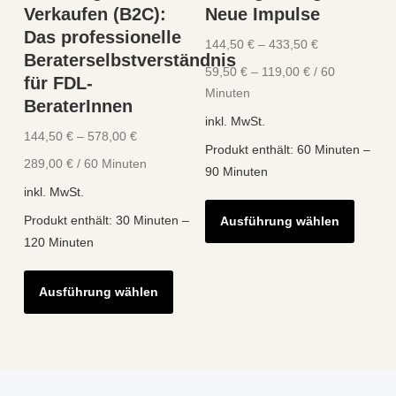
Verkaufen (B2C):
Neue Impulse
werden
werde
Das professionelle
144,50
€
–
433,50
€
Beraterselbstverständnis
59,50
€
–
119,00
€
/
60
für FDL-
Minuten
BeraterInnen
inkl. MwSt.
144,50
€
–
578,00
€
Produkt enthält: 60
Minuten
–
289,00
€
/
60
Minuten
90
Minuten
inkl. MwSt.
Diese
Produkt enthält: 30
Minuten
–
Ausführung wählen
Produk
120
Minuten
weist
Dieses
mehre
Ausführung wählen
Produkt
Varian
weist
auf.
mehrere
Die
Varianten
Optio
auf.