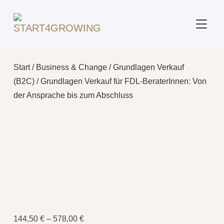
SEITE
Start
/
Business & Change
/
Grundlagen Verkauf
(B2C)
/ Grundlagen Verkauf für FDL-BeraterInnen: Von
der Ansprache bis zum Abschluss
Grundlagen Verkauf für FDL-
BeraterInnen: Von der Ansprache bis
zum Abschluss
144,50
€
–
578,00
€