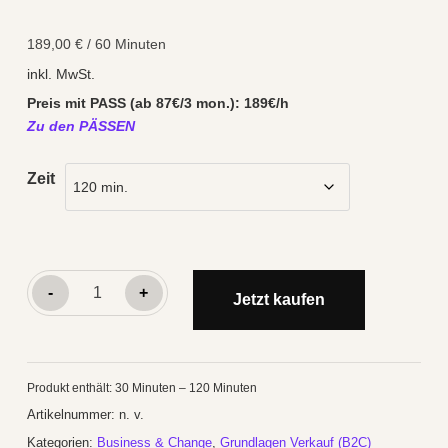
189,00
€
/
60
Minuten
inkl. MwSt.
Preis mit PASS (ab 87€/3 mon.): 189€/h
Zu den PÄSSEN
Zeit
Grundlagen
-
+
Jetzt kaufen
Verkauf
für
FDL-
Produkt enthält: 30
Minuten
– 120
Minuten
BeraterInnen:
Artikelnummer:
n. v.
Von
Kategorien:
Business & Change
,
Grundlagen Verkauf (B2C)