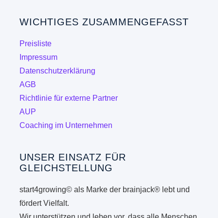
könne
Die
auf
WICHTIGES ZUSAMMENGEFASST
Optionen
der
können
Produk
Preisliste
auf
gewähl
Impressum
der
werde
Datenschutzerklärung
Produktseite
AGB
gewählt
Richtlinie für externe Partner
werden
AUP
Coaching im Unternehmen
UNSER EINSATZ FÜR
GLEICHSTELLUNG
start4growing© als Marke der brainjack® lebt und
fördert Vielfalt.
Wir unterstützen und leben vor, dass alle Menschen