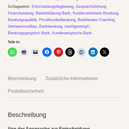
der
Schlagwörter:
Entscheidungsbegleitung
,
Gesprächsführung
Ansprache
Finanzberatung
,
Bedarfsklärung Bank
,
Kundenorientierte Beratung
,
bis
Beratungsqualität
,
Privatkundenberatung
,
Bankberater Coaching
,
zum
Vertrauensaufbau
,
Bankberatung
,
start4growing©
,
Beratungsgespräch Bank
,
Kundenansprache Bank
Abschluss
Teile in:
Menge
Beschreibung
Zusätzliche Informationen
Produktsicherheit
Beschreibung
Von der Ansprache zur Entscheidung