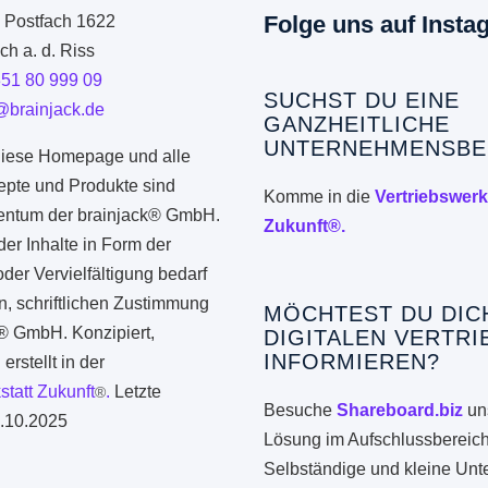
Folge uns auf Insta
: Postfach 1622
h a. d. Riss
351 80 999 09
SUCHST DU EINE
@brainjack.de
GANZHEITLICHE
UNTERNEHMENSBE
iese Homepage und alle
epte und Produkte sind
Komme in die
Vertriebswerk
gentum der brainjack® GmbH.
Zukunft®.
er Inhalte in Form der
er Vervielfältigung bedarf
n, schriftlichen Zustimmung
MÖCHTEST DU DIC
k® GmbH. Konzipiert,
DIGITALEN VERTRI
INFORMIEREN?
erstellt in der
statt Zukunft
.
Letzte
®
Besuche
Shareboard.biz
uns
.10.2025
Lösung im Aufschlussbereich
Selbständige und kleine Un