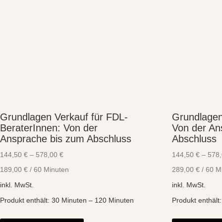
Grundlagen Verkauf für FDL-
Grundlagen
BeraterInnen: Von der
Von der A
Ansprache bis zum Abschluss
Abschluss
144,50
€
–
578,00
€
144,50
€
–
578
189,00
€
/
60
Minuten
289,00
€
/
60
M
inkl. MwSt.
inkl. MwSt.
Produkt enthält: 30
Minuten
– 120
Minuten
Produkt enthält
Dieses