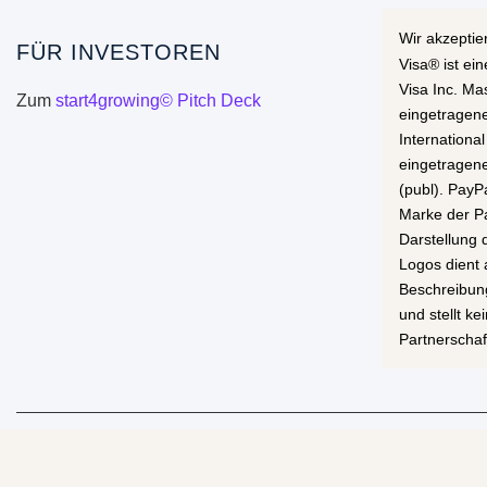
Wir akzeptie
FÜR INVESTOREN
Visa® ist ei
Visa Inc. Ma
Zum
start4growing© Pitch Deck
eingetragen
International
eingetragen
(publ). PayP
Marke der Pa
Darstellung
Logos dient 
Beschreibun
und stellt k
Partnerschaf