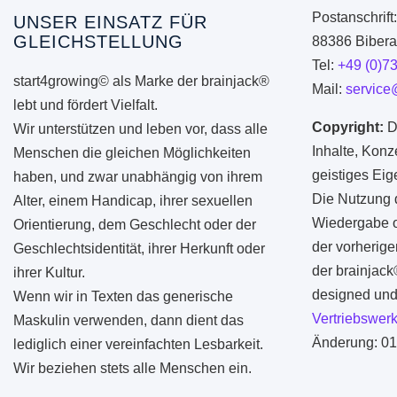
Postanschrift
UNSER EINSATZ FÜR
GLEICHSTELLUNG
88386 Biberac
Tel:
+49 (0)7
start4growing© als Marke der brainjack®
Mail:
service
lebt und fördert Vielfalt.
Copyright:
D
Wir unterstützen und leben vor, dass alle
Inhalte, Konz
Menschen die gleichen Möglichkeiten
geistiges Ei
haben, und zwar unabhängig von ihrem
Die Nutzung d
Alter, einem Handicap, ihrer sexuellen
Wiedergabe od
Orientierung, dem Geschlecht oder der
der vorherige
Geschlechtsidentität, ihrer Herkunft oder
der brainjac
ihrer Kultur.
designed und 
Wenn wir in Texten das generische
Vertriebswerk
Maskulin verwenden, dann dient das
Änderung: 01
lediglich einer vereinfachten Lesbarkeit.
Wir beziehen stets alle Menschen ein.