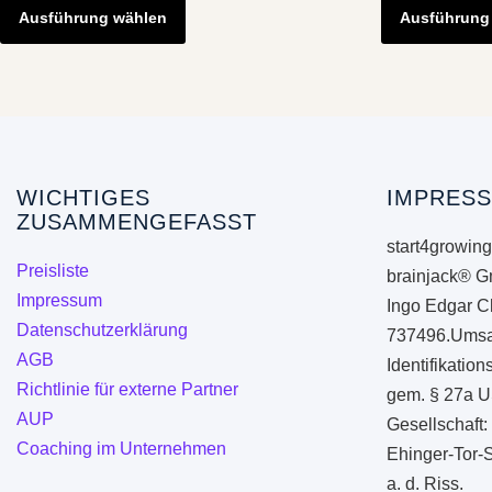
Produkt
Ausführung wählen
Ausführung
weist
mehrere
Varianten
auf.
Die
Optionen
WICHTIGES
IMPRESS
ZUSAMMENGEFASST
können
start4growing
auf
Preisliste
brainjack® G
der
Impressum
Ingo Edgar C
Produktseite
Datenschutzerklärung
737496.Umsa
gewählt
AGB
Identifikati
werden
Richtlinie für externe Partner
gem. § 27a U
AUP
Gesellschaft:
Coaching im Unternehmen
Ehinger-Tor-
a. d. Riss.