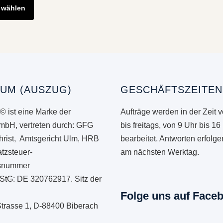
Produkt
 wählen
weist
mehrere
Varianten
auf.
Die
Optionen
UM (AUSZUG)
GESCHÄFTSZEITEN
können
© ist eine Marke der
Aufträge werden in der Zeit 
auf
mbH, vertreten durch: GFG
bis freitags, von 9 Uhr bis 16
der
hrist, Amtsgericht Ulm, HRB
bearbeitet. Antworten erfolg
Produktseite
tzsteuer-
am nächsten Werktag.
gewählt
onsnummer
werden
StG: DE 320762917. Sitz der
Folge uns auf Face
Strasse 1, D-88400 Biberach