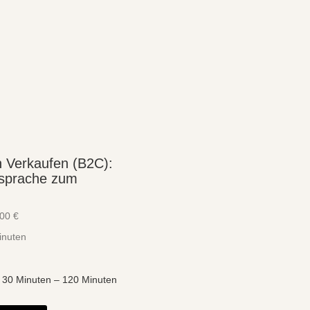
 Verkaufen (B2C):
nsprache zum
,00
€
inuten
: 30
Minuten
– 120
Minuten
Dieses