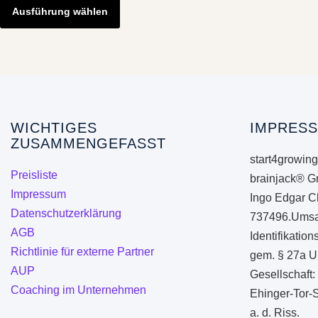
Produkt
Ausführung wählen
weist
mehrere
Varianten
auf.
Die
Optionen
WICHTIGES
IMPRESS
ZUSAMMENGEFASST
können
start4growing
auf
Preisliste
brainjack® G
der
Impressum
Ingo Edgar C
Produktseite
Datenschutzerklärung
737496.Umsa
gewählt
AGB
Identifikati
werden
Richtlinie für externe Partner
gem. § 27a U
AUP
Gesellschaft:
Coaching im Unternehmen
Ehinger-Tor-
a. d. Riss.