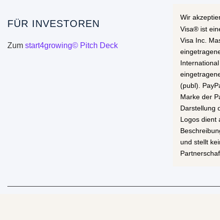
Wir akzeptie
FÜR INVESTOREN
Visa® ist ei
Visa Inc. Ma
Zum
start4growing© Pitch Deck
eingetragen
International
eingetragen
(publ). PayP
Marke der Pa
Darstellung
Logos dient 
Beschreibun
und stellt k
Partnerschaf