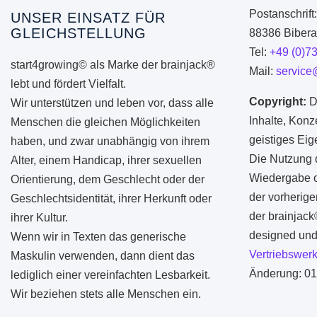
Postanschrift
UNSER EINSATZ FÜR
GLEICHSTELLUNG
88386 Biberac
Tel:
+49 (0)7
start4growing© als Marke der brainjack®
Mail:
service
lebt und fördert Vielfalt.
Copyright:
D
Wir unterstützen und leben vor, dass alle
Inhalte, Konz
Menschen die gleichen Möglichkeiten
geistiges Ei
haben, und zwar unabhängig von ihrem
Die Nutzung d
Alter, einem Handicap, ihrer sexuellen
Wiedergabe od
Orientierung, dem Geschlecht oder der
der vorherige
Geschlechtsidentität, ihrer Herkunft oder
der brainjac
ihrer Kultur.
designed und 
Wenn wir in Texten das generische
Vertriebswerk
Maskulin verwenden, dann dient das
Änderung: 01
lediglich einer vereinfachten Lesbarkeit.
Wir beziehen stets alle Menschen ein.