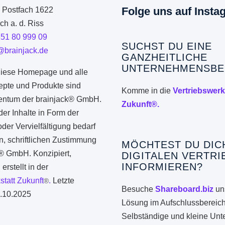
Folge uns auf Insta
: Postfach 1622
h a. d. Riss
351 80 999 09
SUCHST DU EINE
@brainjack.de
GANZHEITLICHE
UNTERNEHMENSBE
iese Homepage und alle
epte und Produkte sind
Komme in die
Vertriebswerk
gentum der brainjack® GmbH.
Zukunft®.
er Inhalte in Form der
er Vervielfältigung bedarf
n, schriftlichen Zustimmung
MÖCHTEST DU DIC
k® GmbH. Konzipiert,
DIGITALEN VERTRI
INFORMIEREN?
erstellt in der
statt Zukunft
.
Letzte
®
Besuche
Shareboard.biz
uns
.10.2025
Lösung im Aufschlussbereich
Selbständige und kleine Un