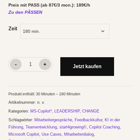
Preis mit PASS (ab 87€/3 mon.): 189€/h
Zu den PÄSSEN
Zeit
Copilot*:
-
+
Jetzt kaufen
TOOL
EINFÜHRUNG
Stufe
Produkt enthält: 30
Minuten
– 180
Minuten
3
Artikelnummer:
n. v.
Menge
Kategorien:
MS-Copilot*
,
LEADERSHIP
,
CHANGE
Schlagwörter:
Mitarbeitergespräche
,
Feedbackkultur
,
KI in der
Führung
,
Teamentwicklung
,
start4growing©
,
Copilot Coaching
,
Microsoft Copilot
,
Use Cases
,
Mitarbeiterdialog
,