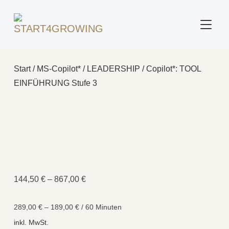
SEITE
Start
/
MS-Copilot*
/
LEADERSHIP
/ Copilot*: TOOL
EINFÜHRUNG Stufe 3
Copilot*: TOOL EINFÜHRUNG Stufe
3
144,50
€
–
867,00
€
289,00
€
–
189,00
€
/
60
Minuten
inkl. MwSt.