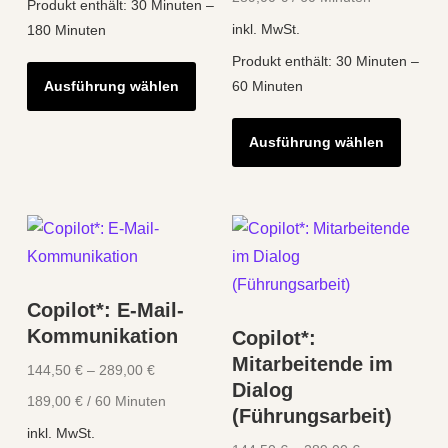
Produkt enthält: 30
Minuten
–
inkl. MwSt.
180
Minuten
Dieses
Produkt enthält: 30
Minuten
–
Ausführung wählen
60
Minuten
Produkt
weist
Diese
Ausführung wählen
mehrere
Produk
Varianten
weist
auf.
mehre
Die
Varian
Optionen
auf.
können
Die
Copilot*: E-Mail-
auf
Optio
Kommunikation
Copilot*:
der
könne
Mitarbeitende im
Produktseite
auf
144,50
€
–
289,00
€
Dialog
gewählt
der
189,00
€
/
60
Minuten
(Führungsarbeit)
werden
Produk
inkl. MwSt.