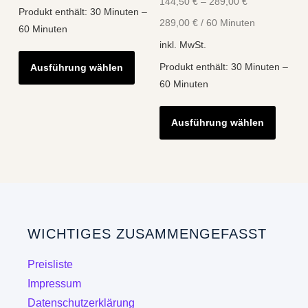
144,50
€
–
289,00
€
gewähl
Produkt enthält: 30
Minuten
–
werde
289,00
€
/
60
Minuten
60
Minuten
inkl. MwSt.
Dieses
Produkt enthält: 30
Minuten
–
Ausführung wählen
Produkt
60
Minuten
weist
Diese
mehrere
Ausführung wählen
Produk
Varianten
weist
auf.
mehre
Die
Varian
Optionen
auf.
können
Die
auf
WICHTIGES ZUSAMMENGEFASST
Optio
der
könne
Produktseite
Preisliste
auf
gewählt
Impressum
der
werden
Datenschutzerklärung