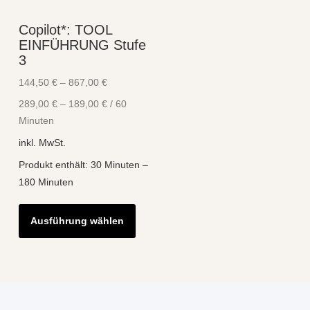
Die
können
Copilot*: TOOL
Optio
auf
EINFÜHRUNG Stufe
könne
der
3
auf
Produktseite
144,50
€
–
867,00
€
der
gewählt
289,00
€
–
189,00
€
/
60
Produk
werden
Minuten
gewähl
inkl. MwSt.
werde
Produkt enthält: 30
Minuten
–
180
Minuten
Dieses
Ausführung wählen
Produkt
weist
mehrere
Varianten
auf.