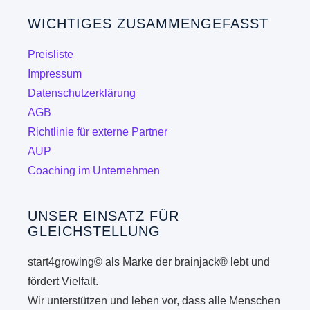
Die
WICHTIGES ZUSAMMENGEFASST
Optionen
können
Preisliste
auf
Impressum
der
Datenschutzerklärung
Produktseite
AGB
gewählt
Richtlinie für externe Partner
werden
AUP
Coaching im Unternehmen
UNSER EINSATZ FÜR
GLEICHSTELLUNG
start4growing© als Marke der brainjack® lebt und
fördert Vielfalt.
Wir unterstützen und leben vor, dass alle Menschen