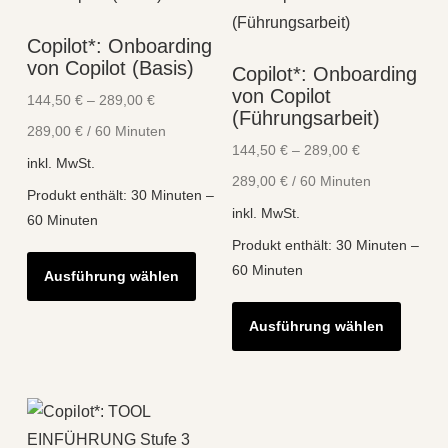
Die
Optionen
Copilot*: Onboarding
Optio
können
von Copilot (Basis)
Copilot*: Onboarding
könne
auf
von Copilot
144,50
€
–
289,00
€
auf
der
(Führungsarbeit)
289,00
€
/
60
Minuten
der
Produktseite
144,50
€
–
289,00
€
Produk
inkl. MwSt.
gewählt
289,00
€
/
60
Minuten
gewähl
werden
Produkt enthält: 30
Minuten
–
inkl. MwSt.
werde
60
Minuten
Produkt enthält: 30
Minuten
–
Dieses
60
Minuten
Ausführung wählen
Produkt
Diese
weist
Ausführung wählen
Produk
mehrere
weist
Varianten
mehre
auf.
Varian
Die
auf.
Optionen