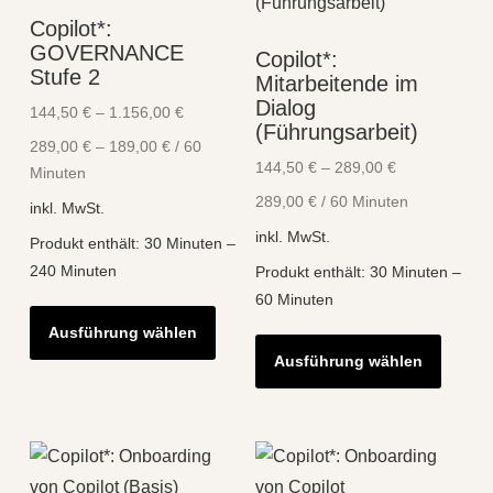
Die
Optionen
Copilot*:
Optio
können
GOVERNANCE
Copilot*:
könne
auf
Stufe 2
Mitarbeitende im
auf
der
Dialog
144,50
€
–
1.156,00
€
der
(Führungsarbeit)
Produktseite
289,00
€
–
189,00
€
/
60
Produk
gewählt
144,50
€
–
289,00
€
Minuten
gewähl
werden
289,00
€
/
60
Minuten
inkl. MwSt.
werde
inkl. MwSt.
Produkt enthält: 30
Minuten
–
240
Minuten
Produkt enthält: 30
Minuten
–
60
Minuten
Dieses
Ausführung wählen
Diese
Produkt
Ausführung wählen
Produk
weist
weist
mehrere
mehre
Varianten
Varian
auf.
auf.
Die