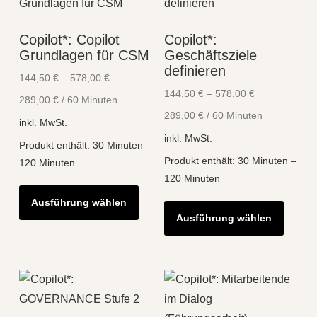
auf.
Optionen
Die
können
Copilot*: Copilot
Copilot*:
Optio
auf
Grundlagen für CSM
Geschäftsziele
könne
der
definieren
144,50
€
–
578,00
€
auf
Produktseite
144,50
€
–
578,00
€
289,00
€
/
60
Minuten
der
gewählt
289,00
€
/
60
Minuten
Produk
inkl. MwSt.
werden
inkl. MwSt.
gewähl
Produkt enthält: 30
Minuten
–
Produkt enthält: 30
Minuten
–
werde
120
Minuten
120
Minuten
Dieses
Diese
Ausführung wählen
Produkt
Ausführung wählen
Produk
weist
weist
mehrere
mehre
Varianten
Varian
auf.
auf.
Die