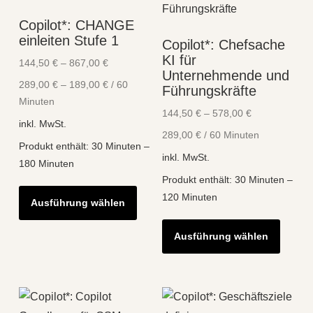
Copilot*: CHANGE
einleiten Stufe 1
Copilot*: Chefsache
KI für
144,50
€
–
867,00
€
Unternehmende und
289,00
€
–
189,00
€
/
60
Führungskräfte
Minuten
144,50
€
–
578,00
€
inkl. MwSt.
289,00
€
/
60
Minuten
Produkt enthält: 30
Minuten
–
inkl. MwSt.
180
Minuten
Produkt enthält: 30
Minuten
–
Dieses
120
Minuten
Ausführung wählen
Produkt
Diese
weist
Ausführung wählen
Produk
mehrere
weist
Varianten
mehre
auf.
Varian
Die