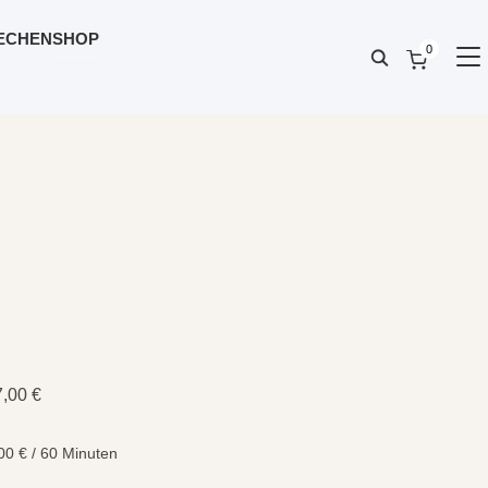
ECHEN
SHOP
0
SE
lot*: CHANGE einleiten
 1
7,00
€
,00
€
/
60
Minuten