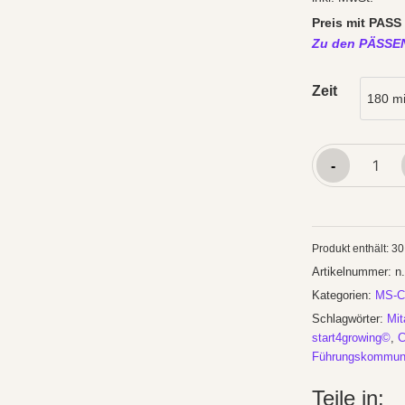
Preis mit PASS
Zu den PÄSSE
Zeit
Copilot*:
-
CHANGE
einleiten
Stufe
Produkt enthält: 3
1
Artikelnummer:
n.
Menge
Kategorien:
MS-Co
Schlagwörter:
Mit
start4growing©
,
C
Führungskommuni
Teile in: