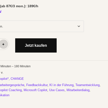
 (ab 87€/3 mon.): 189€/h
N
+
Jetzt kaufen
0
Minuten
– 180
Minuten
 v.
pilot*
,
CHANGE
arbeitergespräche
,
Feedbackkultur
,
KI in der Führung
,
Teamentwicklung
,
opilot Coaching
,
Microsoft Copilot
,
Use Cases
,
Mitarbeiterdialog
,
kation