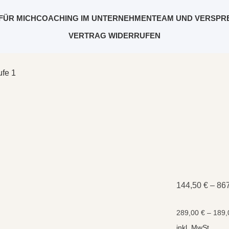
FÜR MICH
COACHING IM UNTERNEHMEN
TEAM UND VERSPR
VERTRAG WIDERRUFEN
ufe 1
Copi
Stufe
144,50
€
–
86
289,00
€
–
189
inkl. MwSt.