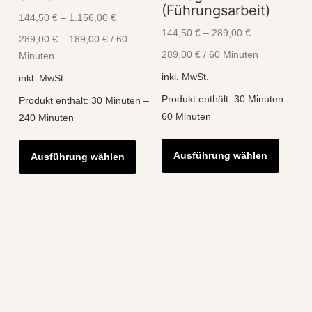
(Führungsarbeit)
144,50
€
–
1.156,00
€
144,50
€
–
289,00
€
289,00
€
–
189,00
€
/
60
289,00
€
/
60
Minuten
Minuten
inkl. MwSt.
inkl. MwSt.
Produkt enthält: 30
Minuten
–
Produkt enthält: 30
Minuten
–
60
Minuten
240
Minuten
Diese
Dieses
Ausführung wählen
Ausführung wählen
Produk
Produkt
weist
weist
mehre
mehrere
Varian
Varianten
auf.
auf.
Die
Die
Optio
Optionen
könne
können