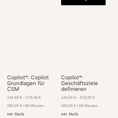
weist
weist
mehrere
mehre
Varianten
Varian
auf.
auf.
Die
Die
Optionen
Optio
können
könne
auf
auf
der
der
Produktseite
Produk
gewählt
Copilot*: Copilot
Copilot*:
gewähl
Grundlagen für
Geschäftsziele
werden
werde
CSM
definieren
144,50
€
–
578,00
€
144,50
€
–
578,00
€
289,00
€
/
60
Minuten
289,00
€
/
60
Minuten
inkl. MwSt.
inkl. MwSt.