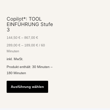
auf
auf
der
der
Produk
Produktseite
Copilot*: TOOL
gewähl
gewählt
EINFÜHRUNG Stufe
werde
werden
3
144,50
€
–
867,00
€
289,00
€
–
189,00
€
/
60
Minuten
inkl. MwSt.
Produkt enthält: 30
Minuten
–
180
Minuten
Dieses
Ausführung wählen
Produkt
weist
mehrere
Varianten