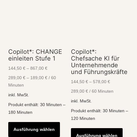
Copilot*: CHANGE
Copilot*:
einleiten Stufe 1
Chefsache KI für
Unternehmende
144,50
€
–
867,00
€
und Führungskräfte
289,00
€
–
189,00
€
/
60
144,50
€
–
578,00
€
Minuten
289,00
€
/
60
Minuten
inkl. MwSt.
inkl. MwSt.
Produkt enthält: 30
Minuten
–
Produkt enthält: 30
Minuten
–
180
Minuten
120
Minuten
Dieses
Diese
Ausführung wählen
Produkt
Ausführung wählen
Produk