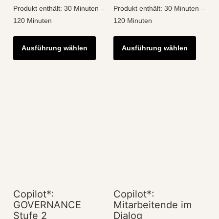
Produkt enthält: 30
Minuten
–
Produkt enthält: 30
Minuten
–
120
Minuten
120
Minuten
Dieses
Diese
Ausführung wählen
Ausführung wählen
Produkt
Produk
weist
weist
mehrere
mehre
Varianten
Varian
auf.
auf.
Die
Die
Optionen
Optio
können
könne
auf
auf
der
der
Produktseite
Produk
Copilot*:
Copilot*:
gewählt
gewähl
GOVERNANCE
Mitarbeitende im
werden
werde
Stufe 2
Dialog