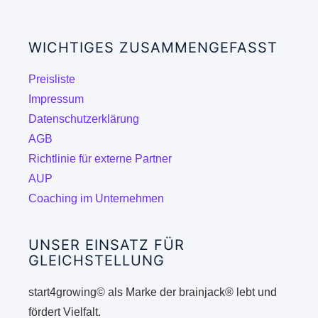
auf.
Die
WICHTIGES ZUSAMMENGEFASST
Optionen
können
Preisliste
auf
Impressum
der
Datenschutzerklärung
Produktseite
AGB
gewählt
Richtlinie für externe Partner
werden
AUP
Coaching im Unternehmen
UNSER EINSATZ FÜR
GLEICHSTELLUNG
start4growing© als Marke der brainjack® lebt und
fördert Vielfalt.