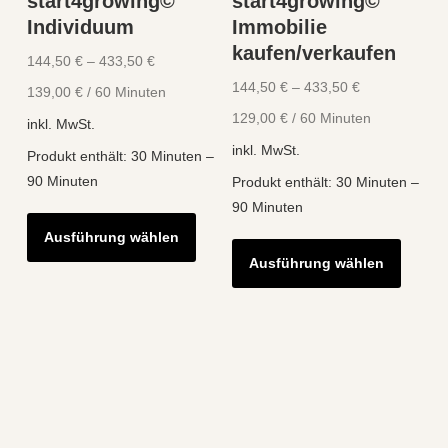
start4growing©
start4growing©
Individuum
Immobilie
kaufen/verkaufen
144,50
€
–
433,50
€
144,50
€
–
433,50
€
139,00
€
/
60
Minuten
129,00
€
/
60
Minuten
inkl. MwSt.
inkl. MwSt.
Produkt enthält: 30
Minuten
–
90
Minuten
Produkt enthält: 30
Minuten
–
90
Minuten
Dieses
Ausführung wählen
Diese
Produkt
Ausführung wählen
Produk
weist
weist
mehrere
mehre
Varianten
Varian
auf.
auf.
Die
Die
Optionen
Optio
können