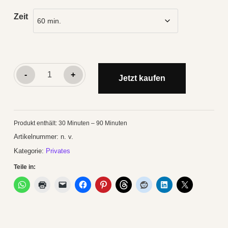
Zeit
start4growing©
-
+
Jetzt kaufen
Umzug
koordinieren
Menge
Produkt enthält: 30
Minuten
– 90
Minuten
Artikelnummer:
n. v.
Kategorie:
Privates
Teile in: