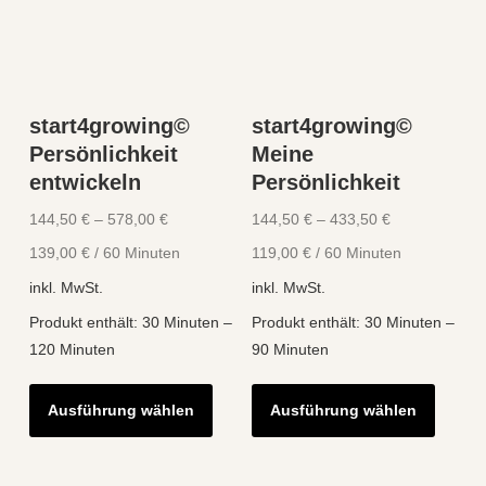
könne
auf
auf
der
der
Produktseite
Produk
gewählt
start4growing©
start4growing©
gewähl
werden
Persönlichkeit
Meine
werde
entwickeln
Persönlichkeit
144,50
€
–
578,00
€
144,50
€
–
433,50
€
139,00
€
/
60
Minuten
119,00
€
/
60
Minuten
inkl. MwSt.
inkl. MwSt.
Produkt enthält: 30
Minuten
–
Produkt enthält: 30
Minuten
–
120
Minuten
90
Minuten
Dieses
Diese
Ausführung wählen
Ausführung wählen
Produkt
Produk
weist
weist
mehrere
mehre