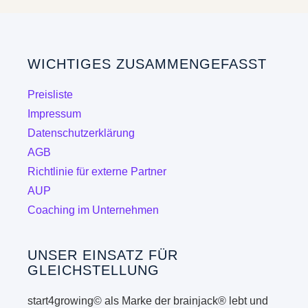
Varianten
Varian
auf.
auf.
Die
Die
WICHTIGES ZUSAMMENGEFASST
Optionen
Optio
können
könne
Preisliste
auf
auf
Impressum
der
der
Datenschutzerklärung
Produktseite
Produk
AGB
gewählt
gewähl
Richtlinie für externe Partner
werden
werde
AUP
Coaching im Unternehmen
UNSER EINSATZ FÜR
GLEICHSTELLUNG
start4growing© als Marke der brainjack® lebt und