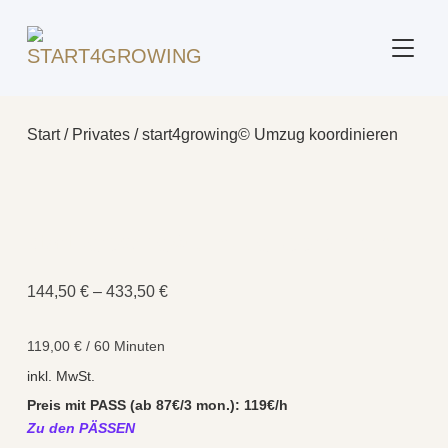
SEITE
Start
/
Privates
/ start4growing© Umzug koordinieren
start4growing© Umzug koordinieren
144,50
€
–
433,50
€
119,00
€
/
60
Minuten
inkl. MwSt.
Preis mit PASS (ab 87€/3 mon.): 119€/h
Zu den PÄSSEN