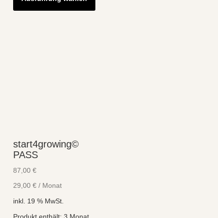
weist
mehrere
Varianten
auf.
Die
Optionen
können
auf
der
Produktseite
start4growing©
gewählt
PASS
werden
87,00
€
29,00
€
/
Monat
inkl. 19 % MwSt.
Produkt enthält: 3
Monat