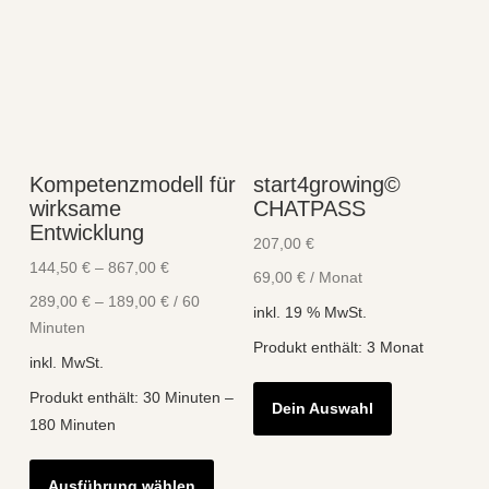
Kompetenzmodell für
start4growing©
wirksame
CHATPASS
Entwicklung
207,00
€
144,50
€
–
867,00
€
69,00
€
/
Monat
289,00
€
–
189,00
€
/
60
inkl. 19 % MwSt.
Minuten
Produkt enthält: 3
Monat
inkl. MwSt.
Produkt enthält: 30
Minuten
–
Dein Auswahl
180
Minuten
Dieses
Ausführung wählen
Produkt