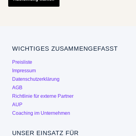
mehre
weist
Varian
mehrere
auf.
Varianten
Die
auf.
Optio
Die
könne
WICHTIGES ZUSAMMENGEFASST
Optionen
auf
können
Preisliste
der
auf
Impressum
Produk
der
Datenschutzerklärung
gewähl
Produktseite
AGB
werde
gewählt
Richtlinie für externe Partner
werden
AUP
Coaching im Unternehmen
UNSER EINSATZ FÜR