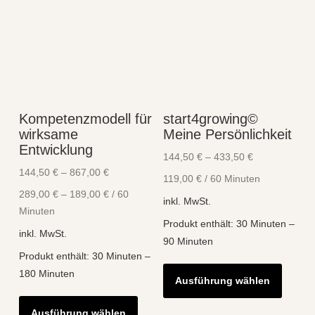
Kompetenzmodell für
start4growing©
wirksame
Meine Persönlichkeit
Entwicklung
144,50
€
–
433,50
€
144,50
€
–
867,00
€
119,00
€
/
60
Minuten
289,00
€
–
189,00
€
/
60
inkl. MwSt.
Minuten
Produkt enthält: 30
Minuten
–
inkl. MwSt.
90
Minuten
Produkt enthält: 30
Minuten
–
Diese
180
Minuten
Ausführung wählen
Produk
Dieses
weist
Ausführung wählen
Produkt