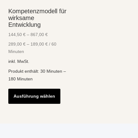
Kompetenzmodell für
wirksame
Entwicklung
144,50
€
–
867,00
€
289,00
€
–
189,00
€
/
60
Minuten
inkl. MwSt.
Produkt enthält: 30
Minuten
–
180
Minuten
Dieses
Ausführung wählen
Produkt
weist
mehrere
Varianten
auf.