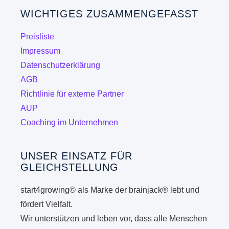
Die
WICHTIGES ZUSAMMENGEFASST
Optionen
können
Preisliste
auf
Impressum
der
Datenschutzerklärung
Produktseite
AGB
gewählt
Richtlinie für externe Partner
werden
AUP
Coaching im Unternehmen
UNSER EINSATZ FÜR
GLEICHSTELLUNG
start4growing© als Marke der brainjack® lebt und
fördert Vielfalt.
Wir unterstützen und leben vor, dass alle Menschen