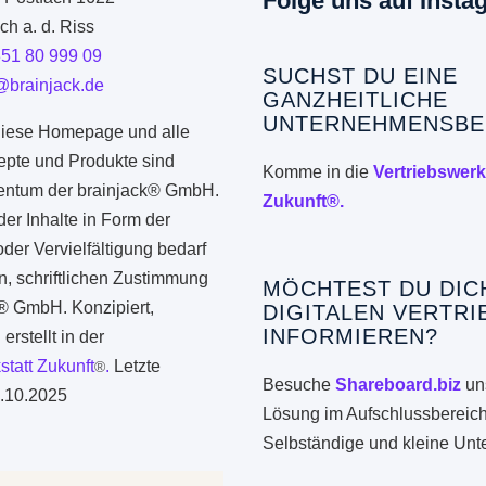
Folge uns auf Insta
h a. d. Riss
351 80 999 09
SUCHST DU EINE
@brainjack.de
GANZHEITLICHE
UNTERNEHMENSBE
iese Homepage und alle
epte und Produkte sind
Komme in die
Vertriebswerk
gentum der brainjack® GmbH.
Zukunft®.
er Inhalte in Form der
er Vervielfältigung bedarf
n, schriftlichen Zustimmung
MÖCHTEST DU DIC
k® GmbH. Konzipiert,
DIGITALEN VERTRI
INFORMIEREN?
erstellt in der
statt Zukunft
.
Letzte
®
Besuche
Shareboard.biz
uns
.10.2025
Lösung im Aufschlussbereich
Selbständige und kleine Un