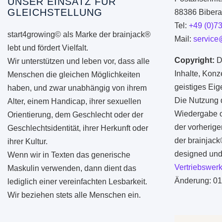
UNSER EINSATZ FÜR
GLEICHSTELLUNG
88386 Biberac
Tel:
+49 (0)7
start4growing© als Marke der brainjack®
Mail:
service
lebt und fördert Vielfalt.
Copyright:
D
Wir unterstützen und leben vor, dass alle
Inhalte, Konz
Menschen die gleichen Möglichkeiten
geistiges Ei
haben, und zwar unabhängig von ihrem
Die Nutzung d
Alter, einem Handicap, ihrer sexuellen
Wiedergabe od
Orientierung, dem Geschlecht oder der
der vorherige
Geschlechtsidentität, ihrer Herkunft oder
der brainjac
ihrer Kultur.
designed und 
Wenn wir in Texten das generische
Vertriebswerk
Maskulin verwenden, dann dient das
Änderung: 01
lediglich einer vereinfachten Lesbarkeit.
Wir beziehen stets alle Menschen ein.