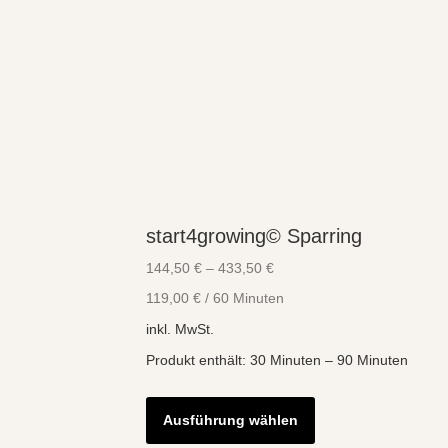
start4growing© Sparring
144,50
€
–
433,50
€
119,00
€
/
60
Minuten
inkl. MwSt.
Produkt enthält: 30
Minuten
– 90
Minuten
Dieses
Produkt
Ausführung wählen
weist