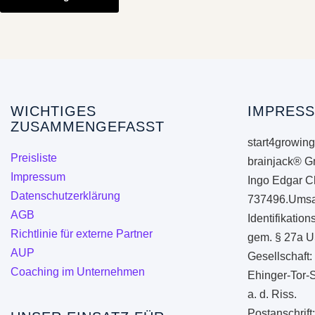
weist
mehrere
Varianten
auf.
Die
Optionen
WICHTIGES
IMPRESS
ZUSAMMENGEFASST
können
start4growing
auf
Preisliste
brainjack® G
der
Impressum
Ingo Edgar C
Produktseite
Datenschutzerklärung
737496.Umsa
gewählt
AGB
Identifikati
werden
Richtlinie für externe Partner
gem. § 27a U
AUP
Gesellschaft:
Coaching im Unternehmen
Ehinger-Tor-
a. d. Riss.
Postanschrift