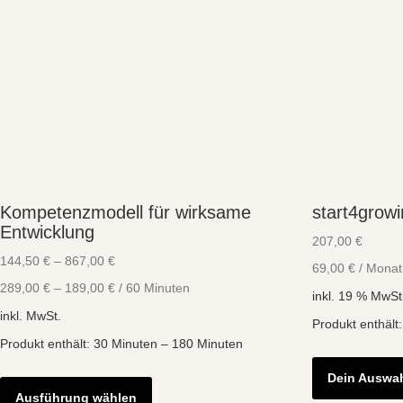
Kompetenzmodell für wirksame
start4gro
Entwicklung
207,00
€
144,50
€
–
867,00
€
69,00
€
/
Monat
289,00
€
–
189,00
€
/
60
Minuten
inkl. 19 % MwSt
inkl. MwSt.
Produkt enthält
Produkt enthält: 30
Minuten
– 180
Minuten
Dieses
Dein Auswa
Produkt
Ausführung wählen