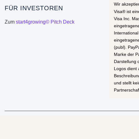
Wir akzeptie
FÜR INVESTOREN
Visa® ist ei
Visa Inc. Ma
Zum
start4growing© Pitch Deck
eingetragen
International
eingetragen
(publ). PayP
Marke der Pa
Darstellung
Logos dient 
Beschreibun
und stellt k
Partnerschaf