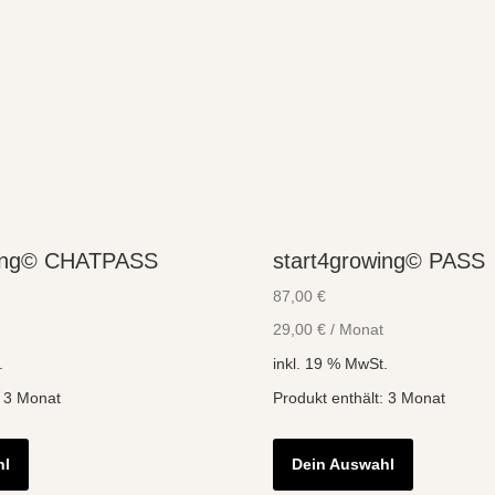
wing© CHATPASS
start4growing© PASS
87,00
€
29,00
€
/
Monat
.
inkl. 19 % MwSt.
: 3
Monat
Produkt enthält: 3
Monat
hl
Dein Auswahl