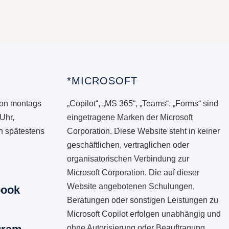
mehrere
Varianten
auf.
Die
Optionen
*MICROSOFT
können
auf
von montags
„Copilot“, „MS 365“, „Teams“, „Forms“ sind
der
 Uhr,
eingetragene Marken der Microsoft
Produktseite
en spätestens
Corporation. Diese Website steht in keiner
gewählt
geschäftlichen, vertraglichen oder
werden
organisatorischen Verbindung zur
Microsoft Corporation. Die auf dieser
Website angebotenen Schulungen,
book
Beratungen oder sonstigen Leistungen zu
Microsoft Copilot erfolgen unabhängig und
ohne Autorisierung oder Beauftragung