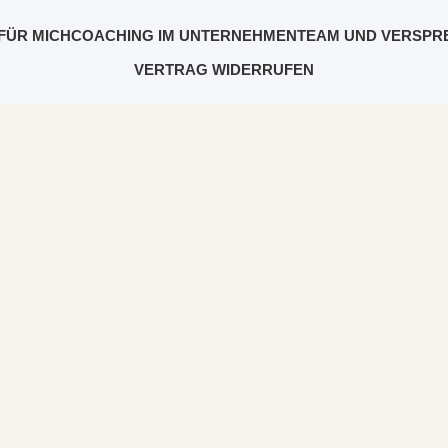
FÜR MICH
COACHING IM UNTERNEHMEN
TEAM UND VERSPR
VERTRAG WIDERRUFEN
Beitrag markiert mit: "Transformation"