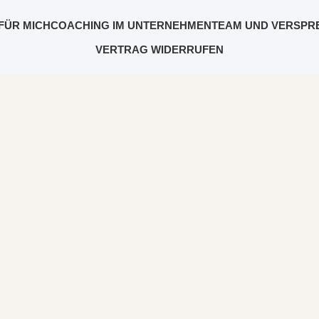
FÜR MICH
COACHING IM UNTERNEHMEN
TEAM UND VERSPR
VERTRAG WIDERRUFEN
Beitrag markiert mit: "Digitalisierung"