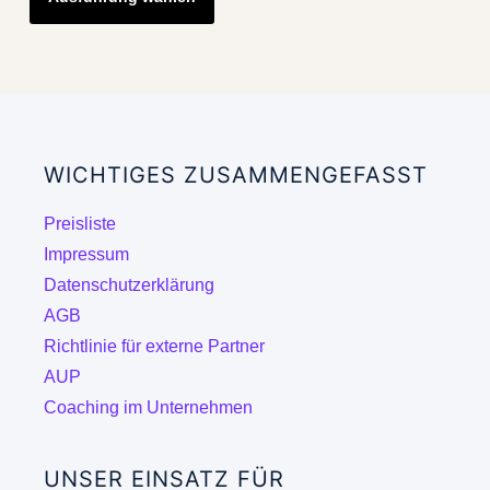
weist
mehrere
Varianten
auf.
Die
WICHTIGES ZUSAMMENGEFASST
Optionen
können
Preisliste
auf
Impressum
der
Datenschutzerklärung
Produktseite
AGB
gewählt
Richtlinie für externe Partner
werden
AUP
Coaching im Unternehmen
UNSER EINSATZ FÜR