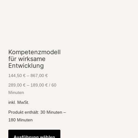
Kompetenzmodell
für wirksame
Entwicklung
144,50
€
–
867,00
€
289,00
€
–
189,00
€
/
60
Minuten
inkl. MwSt.
Produkt enthält: 30
Minuten
–
180
Minuten
Dieses
Ausführung wählen
Produkt