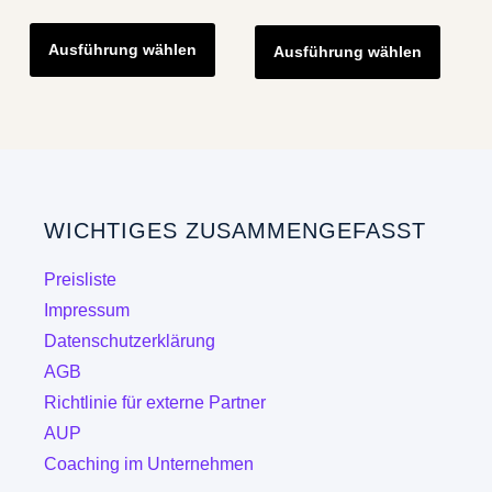
Dieses
Diese
Ausführung wählen
Produkt
Ausführung wählen
Produk
weist
weist
mehrere
mehre
Varianten
Varian
auf.
auf.
Die
Die
WICHTIGES ZUSAMMENGEFASST
Optionen
Optio
können
könne
Preisliste
auf
auf
Impressum
der
der
Datenschutzerklärung
Produktseite
Produk
AGB
gewählt
gewähl
Richtlinie für externe Partner
werden
werde
AUP
Coaching im Unternehmen