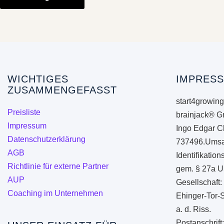
weist
mehrere
Varianten
auf.
Die
Optionen
WICHTIGES
IMPRESS
ZUSAMMENGEFASST
können
start4growing
auf
Preisliste
brainjack® G
der
Impressum
Ingo Edgar C
Produktseite
Datenschutzerklärung
737496.Umsa
gewählt
AGB
Identifikati
werden
Richtlinie für externe Partner
gem. § 27a U
AUP
Gesellschaft:
Coaching im Unternehmen
Ehinger-Tor-
a. d. Riss.
Postanschrift