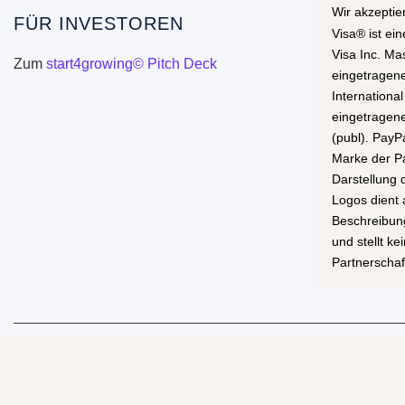
Wir akzeptie
FÜR INVESTOREN
Visa® ist ei
Visa Inc. Ma
Zum
start4growing© Pitch Deck
eingetragen
International
eingetragen
(publ). PayP
Marke der Pa
Darstellung
Logos dient 
Beschreibun
und stellt k
Partnerschaf