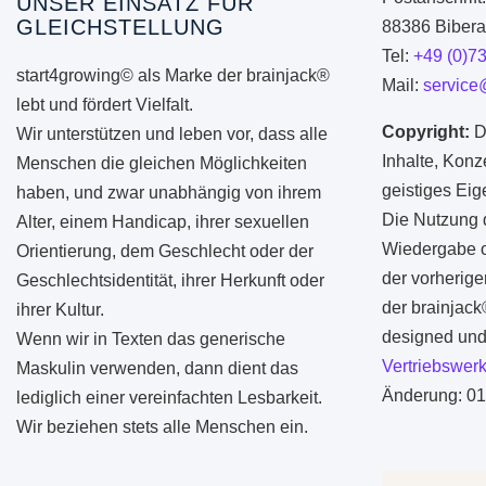
UNSER EINSATZ FÜR
GLEICHSTELLUNG
88386 Biberac
Tel:
+49 (0)7
start4growing© als Marke der brainjack®
Mail:
service
lebt und fördert Vielfalt.
Copyright:
D
Wir unterstützen und leben vor, dass alle
Inhalte, Konz
Menschen die gleichen Möglichkeiten
geistiges Ei
haben, und zwar unabhängig von ihrem
Die Nutzung d
Alter, einem Handicap, ihrer sexuellen
Wiedergabe od
Orientierung, dem Geschlecht oder der
der vorherige
Geschlechtsidentität, ihrer Herkunft oder
der brainjac
ihrer Kultur.
designed und 
Wenn wir in Texten das generische
Vertriebswerk
Maskulin verwenden, dann dient das
Änderung: 01
lediglich einer vereinfachten Lesbarkeit.
Wir beziehen stets alle Menschen ein.