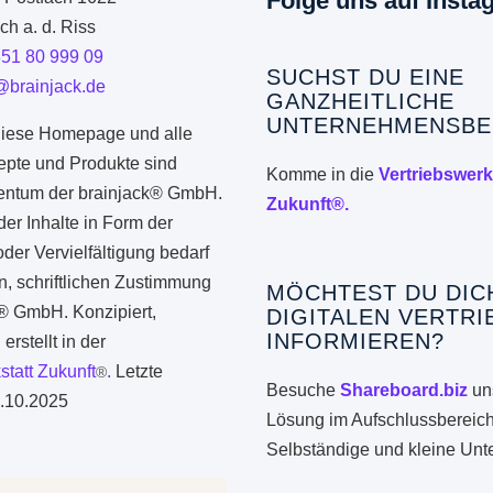
Folge uns auf Insta
h a. d. Riss
351 80 999 09
SUCHST DU EINE
@brainjack.de
GANZHEITLICHE
UNTERNEHMENSBE
iese Homepage und alle
epte und Produkte sind
Komme in die
Vertriebswerk
gentum der brainjack® GmbH.
Zukunft®.
er Inhalte in Form der
er Vervielfältigung bedarf
n, schriftlichen Zustimmung
MÖCHTEST DU DIC
k® GmbH. Konzipiert,
DIGITALEN VERTRI
INFORMIEREN?
erstellt in der
statt Zukunft
.
Letzte
®
Besuche
Shareboard.biz
uns
.10.2025
Lösung im Aufschlussbereich
Selbständige und kleine Un