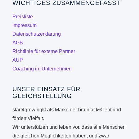
WICHTIGES ZUSAMMENGEFASST
Optionen
können
Preisliste
auf
Impressum
der
Datenschutzerklärung
Produktseite
AGB
gewählt
Richtlinie für externe Partner
werden
AUP
Coaching im Unternehmen
UNSER EINSATZ FÜR
GLEICHSTELLUNG
start4growing© als Marke der brainjack® lebt und
fördert Vielfalt.
Wir unterstützen und leben vor, dass alle Menschen
die gleichen Möglichkeiten haben, und zwar