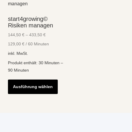
start4growing©
Risiken managen
144,50
€
–
433,50
€
129,00
€
/
60
Minuten
inkl. MwSt.
Produkt enthält: 30
Minuten
–
90
Minuten
Dieses
Ausführung wählen
Produkt
weist
mehrere
Varianten
auf.
Die