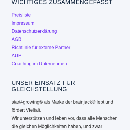
WICHTIGES ZUSAMMENGEFASST
Optionen
können
Preisliste
auf
Impressum
der
Datenschutzerklärung
Produktseite
AGB
gewählt
Richtlinie für externe Partner
werden
AUP
Coaching im Unternehmen
UNSER EINSATZ FÜR
GLEICHSTELLUNG
start4growing© als Marke der brainjack® lebt und
fördert Vielfalt.
Wir unterstützen und leben vor, dass alle Menschen
die gleichen Möglichkeiten haben, und zwar