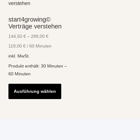
auf.
Optio
Die
könne
start4growing©
Optionen
auf
Verträge verstehen
können
der
144,50
€
–
289,00
€
auf
Produk
119,00
€
/
60
Minuten
der
gewähl
Produktseite
inkl. MwSt.
werde
gewählt
Produkt enthält: 30
Minuten
–
werden
60
Minuten
Dieses
Ausführung wählen
Produkt
weist
mehrere
Varianten
auf.
Die