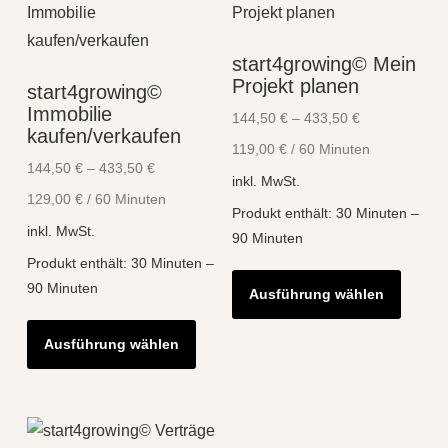
start4growing© Mein
Projekt planen
start4growing©
Immobilie
144,50
€
–
433,50
€
kaufen/verkaufen
119,00
€
/
60
Minuten
144,50
€
–
433,50
€
inkl. MwSt.
129,00
€
/
60
Minuten
Produkt enthält: 30
Minuten
–
inkl. MwSt.
90
Minuten
Produkt enthält: 30
Minuten
–
Diese
90
Minuten
Ausführung wählen
Produk
Dieses
weist
Ausführung wählen
Produkt
mehre
weist
Varian
mehrere
auf.
Varianten
Die