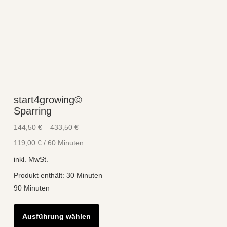
start4growing©
Sparring
144,50
€
–
433,50
€
119,00
€
/
60
Minuten
inkl. MwSt.
Produkt enthält: 30
Minuten
–
90
Minuten
Dieses
Ausführung wählen
Produkt