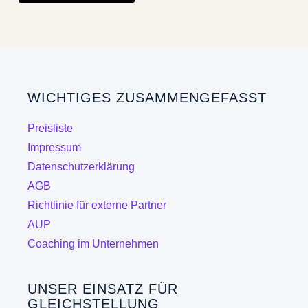
weist
mehrere
Varianten
auf.
Die
WICHTIGES ZUSAMMENGEFASST
Optionen
können
Preisliste
auf
Impressum
der
Datenschutzerklärung
Produktseite
AGB
gewählt
Richtlinie für externe Partner
werden
AUP
Coaching im Unternehmen
UNSER EINSATZ FÜR
GLEICHSTELLUNG