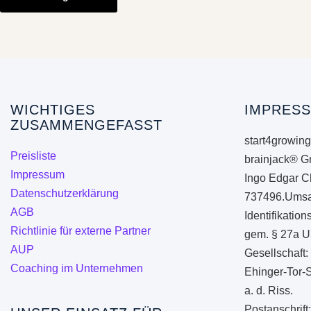
weist
mehrere
Varianten
auf.
Die
Optionen
WICHTIGES
IMPRESS
ZUSAMMENGEFASST
können
start4growing
auf
Preisliste
brainjack® G
der
Impressum
Ingo Edgar C
Produktseite
Datenschutzerklärung
737496.Umsa
gewählt
AGB
Identifikati
werden
Richtlinie für externe Partner
gem. § 27a U
AUP
Gesellschaft:
Coaching im Unternehmen
Ehinger-Tor-
a. d. Riss.
Postanschrift