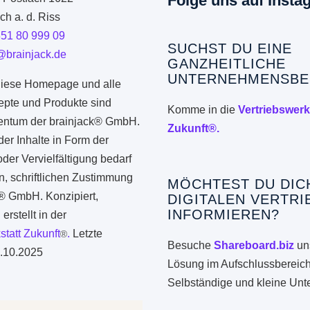
Folge uns auf Insta
h a. d. Riss
351 80 999 09
SUCHST DU EINE
@brainjack.de
GANZHEITLICHE
UNTERNEHMENSBE
iese Homepage und alle
epte und Produkte sind
Komme in die
Vertriebswerk
gentum der brainjack® GmbH.
Zukunft®.
er Inhalte in Form der
er Vervielfältigung bedarf
n, schriftlichen Zustimmung
MÖCHTEST DU DIC
k® GmbH. Konzipiert,
DIGITALEN VERTRI
INFORMIEREN?
erstellt in der
statt Zukunft
.
Letzte
®
Besuche
Shareboard.biz
uns
.10.2025
Lösung im Aufschlussbereich
Selbständige und kleine Un