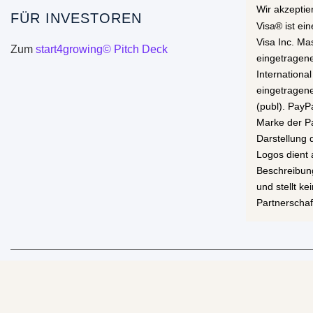
Wir akzeptie
FÜR INVESTOREN
Visa® ist ei
Visa Inc. Ma
Zum
start4growing© Pitch Deck
eingetragen
International
eingetragen
(publ). PayP
Marke der Pa
Darstellung
Logos dient 
Beschreibun
und stellt k
Partnerschaf