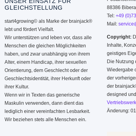
UNSER EINSATZ FÜR
GLEICHSTELLUNG
88386 Biberac
Tel:
+49 (0)7
start4growing© als Marke der brainjack®
Mail:
service
lebt und fördert Vielfalt.
Copyright:
D
Wir unterstützen und leben vor, dass alle
Inhalte, Konz
Menschen die gleichen Möglichkeiten
geistiges Ei
haben, und zwar unabhängig von ihrem
Die Nutzung d
Alter, einem Handicap, ihrer sexuellen
Wiedergabe od
Orientierung, dem Geschlecht oder der
der vorherige
Geschlechtsidentität, ihrer Herkunft oder
der brainjac
ihrer Kultur.
designed und 
Wenn wir in Texten das generische
Vertriebswerk
Maskulin verwenden, dann dient das
Änderung: 01
lediglich einer vereinfachten Lesbarkeit.
Wir beziehen stets alle Menschen ein.