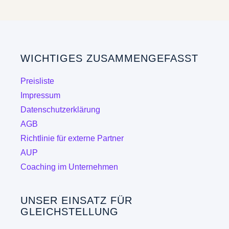
mehrere
Varianten
auf.
Die
WICHTIGES ZUSAMMENGEFASST
Optionen
können
Preisliste
auf
Impressum
der
Datenschutzerklärung
Produktseite
AGB
gewählt
Richtlinie für externe Partner
werden
AUP
Coaching im Unternehmen
UNSER EINSATZ FÜR
GLEICHSTELLUNG