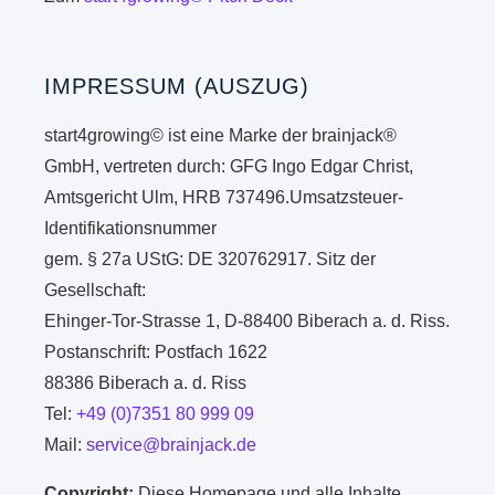
IMPRESSUM (AUSZUG)
start4growing© ist eine Marke der brainjack®
GmbH, vertreten durch: GFG Ingo Edgar Christ,
Amtsgericht Ulm, HRB 737496.Umsatzsteuer-
Identifikationsnummer
gem. § 27a UStG: DE 320762917. Sitz der
Gesellschaft:
Ehinger-Tor-Strasse 1, D-88400 Biberach a. d. Riss.
Postanschrift: Postfach 1622
88386 Biberach a. d. Riss
Tel:
+49 (0)7351 80 999 09
Mail:
service@brainjack.de
Copyright:
Diese Homepage und alle Inhalte,