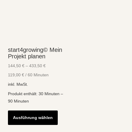
start4growing© Mein
Projekt planen
144,50
€
–
433,50
€
119,00
€
/
60
Minuten
inkl. MwSt.
Produkt enthält: 30
Minuten
–
90
Minuten
Dieses
Ausführung wählen
Produkt
weist