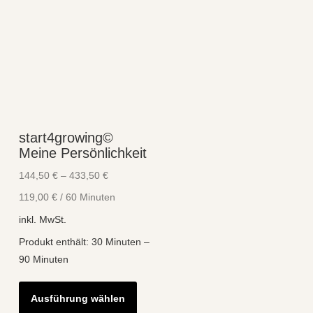
start4growing©
Meine Persönlichkeit
144,50
€
–
433,50
€
119,00
€
/
60
Minuten
inkl. MwSt.
Produkt enthält: 30
Minuten
–
90
Minuten
Dieses
Ausführung wählen
Produkt