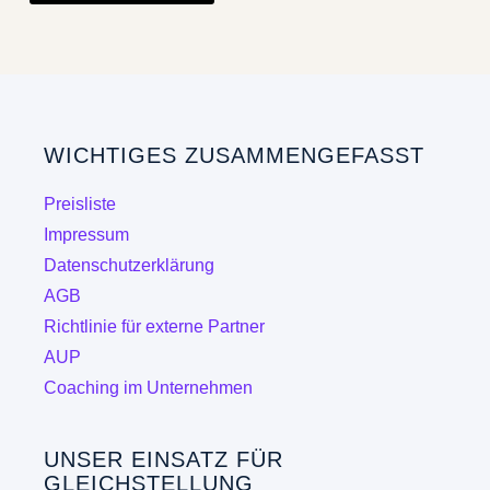
weist
mehrere
Varianten
auf.
Die
WICHTIGES ZUSAMMENGEFASST
Optionen
können
Preisliste
auf
Impressum
der
Datenschutzerklärung
Produktseite
AGB
gewählt
Richtlinie für externe Partner
werden
AUP
Coaching im Unternehmen
UNSER EINSATZ FÜR
GLEICHSTELLUNG