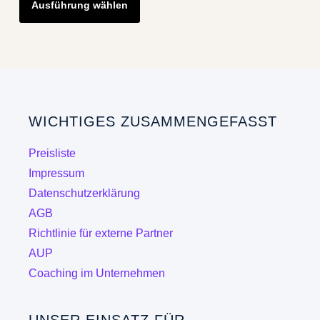
Ausführung wählen
Produkt
weist
mehrere
Varianten
auf.
Die
WICHTIGES ZUSAMMENGEFASST
Optionen
können
Preisliste
auf
Impressum
der
Datenschutzerklärung
Produktseite
AGB
gewählt
Richtlinie für externe Partner
werden
AUP
Coaching im Unternehmen