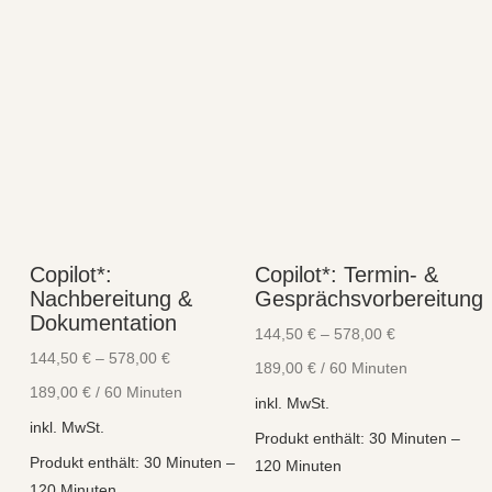
mehrere
mehre
Varianten
Varian
auf.
auf.
Die
Die
Optionen
Optio
können
könne
auf
auf
der
der
Produktseite
Produk
Copilot*:
Copilot*: Termin- &
gewählt
gewähl
Nachbereitung &
Gesprächsvorbereitung
werden
werde
Dokumentation
144,50
€
–
578,00
€
144,50
€
–
578,00
€
189,00
€
/
60
Minuten
189,00
€
/
60
Minuten
inkl. MwSt.
inkl. MwSt.
Produkt enthält: 30
Minuten
–
Produkt enthält: 30
Minuten
–
120
Minuten
120
Minuten