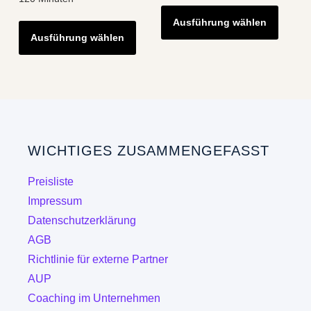
Diese
Dieses
Ausführung wählen
Produk
Ausführung wählen
Produkt
weist
weist
mehre
mehrere
Varian
Varianten
auf.
auf.
Die
Die
Optio
WICHTIGES ZUSAMMENGEFASST
Optionen
könne
können
auf
Preisliste
auf
der
Impressum
der
Produk
Datenschutzerklärung
Produktseite
gewähl
AGB
gewählt
werde
Richtlinie für externe Partner
werden
AUP
Coaching im Unternehmen