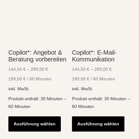
Copilot*: Angebot &
Copilot*: E-Mail-
Beratung vorbereiten
Kommunikation
144,50
€
–
289,00
€
144,50
€
–
289,00
€
189,00
€
/
60
Minuten
189,00
€
/
60
Minuten
inkl. MwSt.
inkl. MwSt.
Produkt enthält: 30
Minuten
–
Produkt enthält: 30
Minuten
–
60
Minuten
60
Minuten
Dieses
Diese
Ausführung wählen
Ausführung wählen
Produkt
Produk
weist
weist