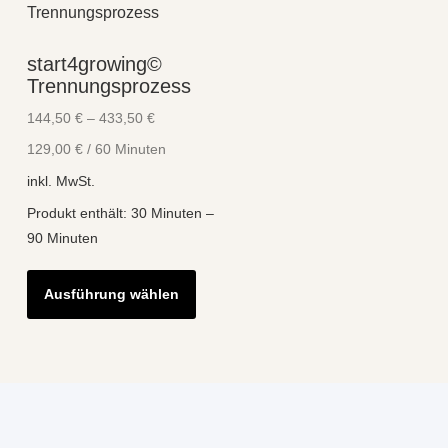
start4growing©
Trennungsprozess
144,50
€
–
433,50
€
129,00
€
/
60
Minuten
inkl. MwSt.
Produkt enthält: 30
Minuten
–
90
Minuten
Dieses
Ausführung wählen
Produkt
weist
mehrere
Varianten
auf.
Die