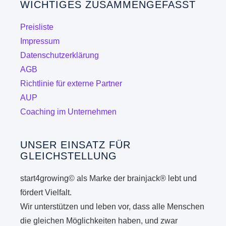
WICHTIGES ZUSAMMENGEFASST
Optionen
können
Preisliste
auf
Impressum
der
Datenschutzerklärung
Produktseite
AGB
gewählt
Richtlinie für externe Partner
werden
AUP
Coaching im Unternehmen
UNSER EINSATZ FÜR
GLEICHSTELLUNG
start4growing© als Marke der brainjack® lebt und
fördert Vielfalt.
Wir unterstützen und leben vor, dass alle Menschen
die gleichen Möglichkeiten haben, und zwar