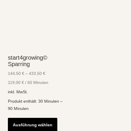
start4growing©
Sparring
144,50
€
–
433,50
€
119,00
€
/
60
Minuten
inkl. MwSt.
Produkt enthält: 30
Minuten
–
90
Minuten
Dieses
Ausführung wählen
Produkt