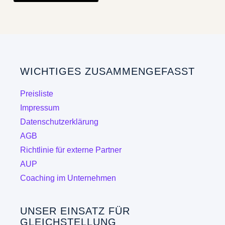
weist
mehrere
Varianten
auf.
Die
WICHTIGES ZUSAMMENGEFASST
Optionen
können
Preisliste
auf
Impressum
der
Datenschutzerklärung
Produktseite
AGB
gewählt
Richtlinie für externe Partner
werden
AUP
Coaching im Unternehmen
UNSER EINSATZ FÜR
GLEICHSTELLUNG