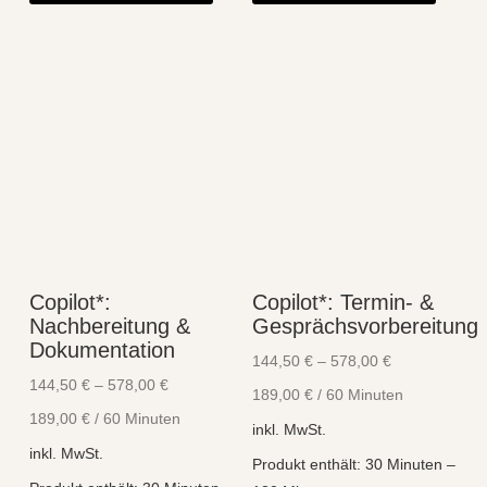
weist
weist
mehrere
mehre
Varianten
Varian
auf.
auf.
Die
Die
Optionen
Optio
können
könne
auf
auf
der
der
Produktseite
Produk
Copilot*:
Copilot*: Termin- &
gewählt
gewähl
Nachbereitung &
Gesprächsvorbereitung
werden
werde
Dokumentation
144,50
€
–
578,00
€
144,50
€
–
578,00
€
189,00
€
/
60
Minuten
189,00
€
/
60
Minuten
inkl. MwSt.
inkl. MwSt.
Produkt enthält: 30
Minuten
–