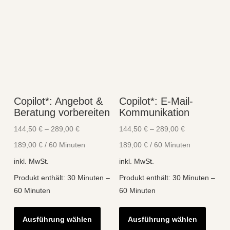
Copilot*: Angebot &
Copilot*: E-Mail-
Beratung vorbereiten
Kommunikation
144,50
€
–
289,00
€
144,50
€
–
289,00
€
189,00
€
/
60
Minuten
189,00
€
/
60
Minuten
inkl. MwSt.
inkl. MwSt.
Produkt enthält: 30
Minuten
–
Produkt enthält: 30
Minuten
–
60
Minuten
60
Minuten
Dieses
Diese
Ausführung wählen
Ausführung wählen
Produkt
Produk