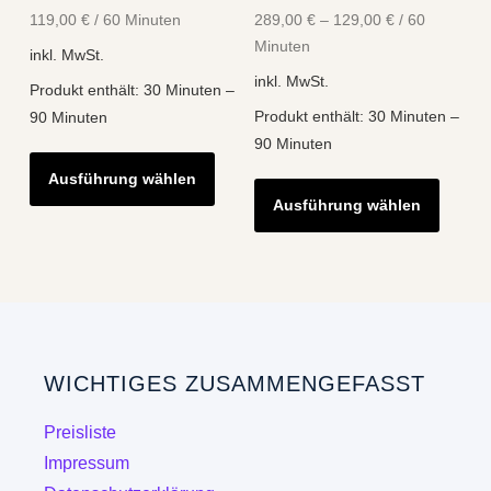
119,00
€
/
60
Minuten
289,00
€
–
129,00
€
/
60
Minuten
inkl. MwSt.
inkl. MwSt.
Produkt enthält: 30
Minuten
–
Produkt enthält: 30
Minuten
–
90
Minuten
90
Minuten
Dieses
Diese
Ausführung wählen
Produkt
Ausführung wählen
Produk
weist
weist
mehrere
mehre
Varianten
Varian
auf.
auf.
Die
Die
Optionen
WICHTIGES ZUSAMMENGEFASST
Optio
können
könne
auf
Preisliste
auf
der
Impressum
der
Produktseite