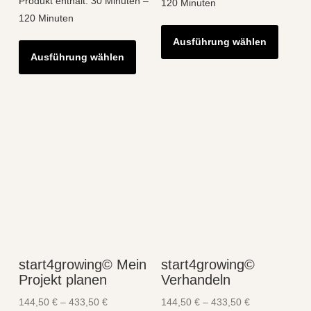
Produkt enthält: 30
Minuten
–
120
Minuten
120
Minuten
Diese
Dieses
Ausführung wählen
Produk
Ausführung wählen
Produkt
weist
weist
mehre
mehrere
Varian
Varianten
auf.
auf.
Die
Die
Optio
Optionen
könne
können
auf
auf
der
der
Produk
Produktseite
gewähl
start4growing© Mein
start4growing©
gewählt
werde
Projekt planen
Verhandeln
werden
144,50
€
–
433,50
€
144,50
€
–
433,50
€