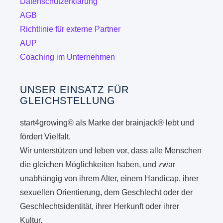
Datenschutzerklärung
Produk
gewählt
AGB
gewähl
werden
Richtlinie für externe Partner
werde
AUP
Coaching im Unternehmen
UNSER EINSATZ FÜR
GLEICHSTELLUNG
start4growing© als Marke der brainjack® lebt und
fördert Vielfalt.
Wir unterstützen und leben vor, dass alle Menschen
die gleichen Möglichkeiten haben, und zwar
unabhängig von ihrem Alter, einem Handicap, ihrer
sexuellen Orientierung, dem Geschlecht oder der
Geschlechtsidentität, ihrer Herkunft oder ihrer
Kultur.