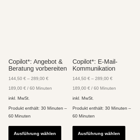
Copilot*: Angebot &
Copilot*: E-Mail-
Beratung vorbereiten
Kommunikation
144,50
€
–
289,00
€
144,50
€
–
289,00
€
189,00
€
/
60
Minuten
189,00
€
/
60
Minuten
inkl. MwSt.
inkl. MwSt.
Produkt enthält: 30
Minuten
–
Produkt enthält: 30
Minuten
–
60
Minuten
60
Minuten
Dieses
Diese
Ausführung wählen
Ausführung wählen
Produkt
Produk