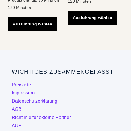
Produkt enthält: 30
Minuten
–
120
Minuten
120
Minuten
Diese
Dieses
Ausführung wählen
Produk
Ausführung wählen
Produkt
weist
weist
mehre
mehrere
Varian
Varianten
auf.
auf.
Die
Die
Optio
WICHTIGES ZUSAMMENGEFASST
Optionen
könne
können
auf
Preisliste
auf
der
Impressum
der
Produk
Datenschutzerklärung
Produktseite
gewähl
AGB
gewählt
werde
Richtlinie für externe Partner
werden
AUP