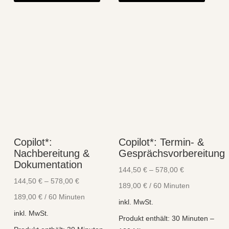
weist
weist
mehrere
mehre
Varianten
Varian
auf.
auf.
Die
Die
Optionen
Optio
können
könne
auf
auf
der
der
Produktseite
Produk
Copilot*:
Copilot*: Termin- &
gewählt
gewähl
Nachbereitung &
Gesprächsvorbereitung
werden
werde
Dokumentation
144,50
€
–
578,00
€
144,50
€
–
578,00
€
189,00
€
/
60
Minuten
189,00
€
/
60
Minuten
inkl. MwSt.
inkl. MwSt.
Produkt enthält: 30
Minuten
–