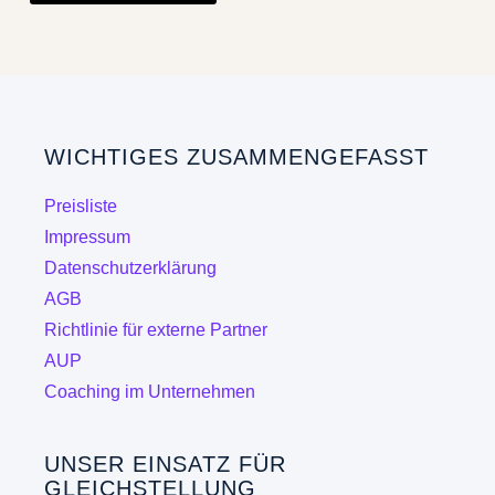
weist
mehrere
Varianten
auf.
Die
WICHTIGES ZUSAMMENGEFASST
Optionen
können
Preisliste
auf
Impressum
der
Datenschutzerklärung
Produktseite
AGB
gewählt
Richtlinie für externe Partner
werden
AUP
Coaching im Unternehmen
UNSER EINSATZ FÜR
GLEICHSTELLUNG