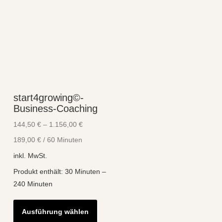
start4growing©-
Business-Coaching
144,50
€
–
1.156,00
€
189,00
€
/
60
Minuten
inkl. MwSt.
Produkt enthält: 30
Minuten
–
240
Minuten
Dieses
Ausführung wählen
Produkt