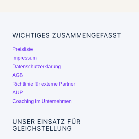
mehrere
Varianten
auf.
Die
WICHTIGES ZUSAMMENGEFASST
Optionen
können
Preisliste
auf
Impressum
der
Datenschutzerklärung
Produktseite
AGB
gewählt
Richtlinie für externe Partner
werden
AUP
Coaching im Unternehmen
UNSER EINSATZ FÜR
GLEICHSTELLUNG