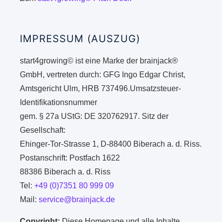
IMPRESSUM (AUSZUG)
start4growing© ist eine Marke der brainjack®
GmbH, vertreten durch: GFG Ingo Edgar Christ,
Amtsgericht Ulm, HRB 737496.Umsatzsteuer-
Identifikationsnummer
gem. § 27a UStG: DE 320762917. Sitz der
Gesellschaft:
Ehinger-Tor-Strasse 1, D-88400 Biberach a. d. Riss.
Postanschrift: Postfach 1622
88386 Biberach a. d. Riss
Tel:
+49 (0)7351 80 999 09
Mail:
service@brainjack.de
Copyright:
Diese Homepage und alle Inhalte,