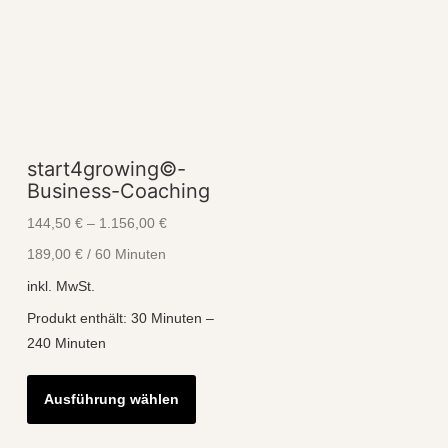
start4growing©-
Business-Coaching
144,50
€
–
1.156,00
€
189,00
€
/
60
Minuten
inkl. MwSt.
Produkt enthält: 30
Minuten
–
240
Minuten
Dieses
Ausführung wählen
Produkt
weist