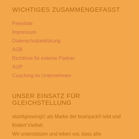
Die
Die
WICHTIGES ZUSAMMENGEFASST
Optionen
Option
können
können
Preisliste
auf
auf
Impressum
der
der
Datenschutzerklärung
Produktseite
Produkt
AGB
gewählt
gewähl
Richtlinie für externe Partner
werden
werden
AUP
Coaching im Unternehmen
UNSER EINSATZ FÜR
GLEICHSTELLUNG
start4growing© als Marke der brainjack® lebt und
fördert Vielfalt.
Wir unterstützen und leben vor, dass alle