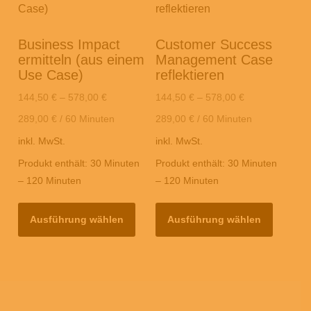
Business Impact
Customer Success
ermitteln (aus einem
Management Case
Use Case)
reflektieren
144,50
€
–
578,00
€
144,50
€
–
578,00
€
289,00
€
/
60
Minuten
289,00
€
/
60
Minuten
inkl. MwSt.
inkl. MwSt.
Produkt enthält: 30
Minuten
Produkt enthält: 30
Minuten
– 120
Minuten
– 120
Minuten
Dieses
Dieses
Ausführung wählen
Ausführung wählen
Produkt
Produkt
weist
weist
mehrere
mehrer
Varianten
Variant
auf.
auf.