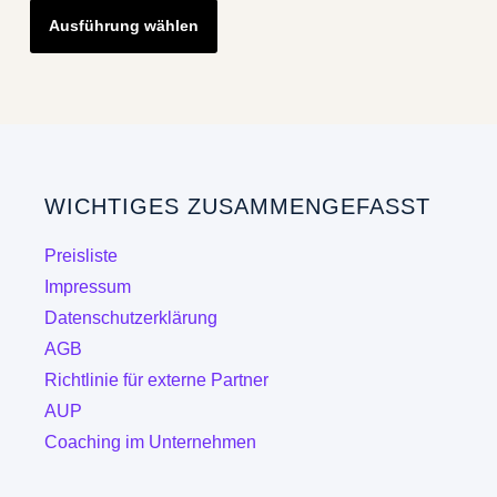
Ausführung wählen
Produkt
weist
mehrere
Varianten
auf.
Die
WICHTIGES ZUSAMMENGEFASST
Optionen
können
Preisliste
auf
Impressum
der
Datenschutzerklärung
Produktseite
AGB
gewählt
Richtlinie für externe Partner
werden
AUP
Coaching im Unternehmen