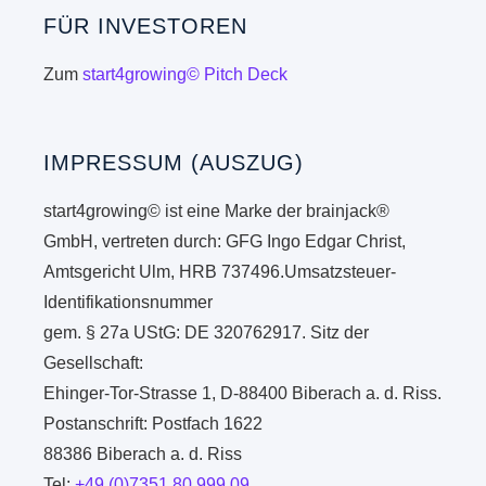
FÜR INVESTOREN
Zum
start4growing© Pitch Deck
IMPRESSUM (AUSZUG)
start4growing© ist eine Marke der brainjack®
GmbH, vertreten durch: GFG Ingo Edgar Christ,
Amtsgericht Ulm, HRB 737496.Umsatzsteuer-
Identifikationsnummer
gem. § 27a UStG: DE 320762917. Sitz der
Gesellschaft:
Ehinger-Tor-Strasse 1, D-88400 Biberach a. d. Riss.
Postanschrift: Postfach 1622
88386 Biberach a. d. Riss
Tel:
+49 (0)7351 80 999 09