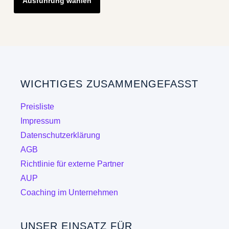
Ausführung wählen
Produkt
weist
mehrere
Varianten
auf.
Die
WICHTIGES ZUSAMMENGEFASST
Optionen
können
Preisliste
auf
Impressum
der
Datenschutzerklärung
Produktseite
AGB
gewählt
Richtlinie für externe Partner
werden
AUP
Coaching im Unternehmen
UNSER EINSATZ FÜR