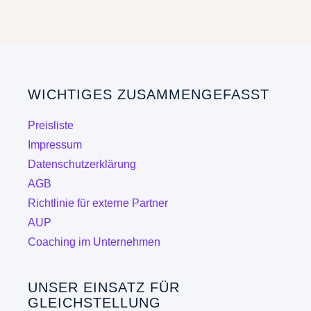
weist
mehrere
Varianten
auf.
Die
WICHTIGES ZUSAMMENGEFASST
Optionen
können
Preisliste
auf
Impressum
der
Datenschutzerklärung
Produktseite
AGB
gewählt
Richtlinie für externe Partner
werden
AUP
Coaching im Unternehmen
UNSER EINSATZ FÜR
GLEICHSTELLUNG