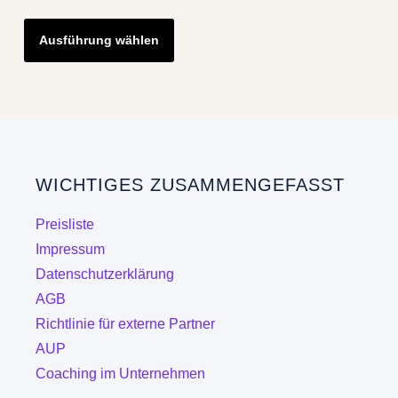
Dieses
Ausführung wählen
Produkt
weist
mehrere
Varianten
auf.
Die
WICHTIGES ZUSAMMENGEFASST
Optionen
können
Preisliste
auf
Impressum
der
Datenschutzerklärung
Produktseite
AGB
gewählt
Richtlinie für externe Partner
werden
AUP
Coaching im Unternehmen