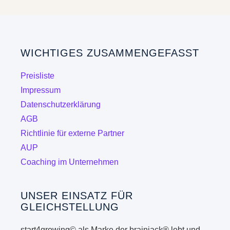
Varianten
auf.
Die
WICHTIGES ZUSAMMENGEFASST
Optionen
können
Preisliste
auf
Impressum
der
Datenschutzerklärung
Produktseite
AGB
gewählt
Richtlinie für externe Partner
werden
AUP
Coaching im Unternehmen
UNSER EINSATZ FÜR
GLEICHSTELLUNG
start4growing© als Marke der brainjack® lebt und