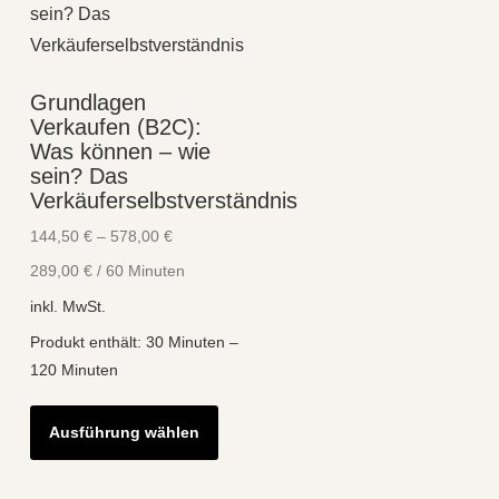
Grundlagen
Verkaufen (B2C):
Was können – wie
sein? Das
Verkäuferselbstverständnis
144,50
€
–
578,00
€
289,00
€
/
60
Minuten
inkl. MwSt.
Produkt enthält: 30
Minuten
–
120
Minuten
Dieses
Ausführung wählen
Produkt
weist
mehrere