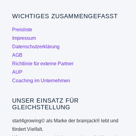
auf.
Die
WICHTIGES ZUSAMMENGEFASST
Optionen
können
Preisliste
auf
Impressum
der
Datenschutzerklärung
Produktseite
AGB
gewählt
Richtlinie für externe Partner
werden
AUP
Coaching im Unternehmen
UNSER EINSATZ FÜR
GLEICHSTELLUNG
start4growing© als Marke der brainjack® lebt und
fördert Vielfalt.