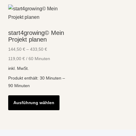
start4growing© Mein
Projekt planen
144,50
€
–
433,50
€
119,00
€
/
60
Minuten
inkl. MwSt.
Produkt enthält: 30
Minuten
–
90
Minuten
Dieses
Ausführung wählen
Produkt
weist
mehrere
Varianten