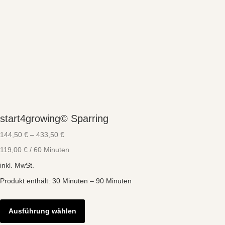
start4growing© Sparring
144,50
€
–
433,50
€
119,00
€
/
60
Minuten
inkl. MwSt.
Produkt enthält: 30
Minuten
– 90
Minuten
Dieses
Produkt
Ausführung wählen
weist