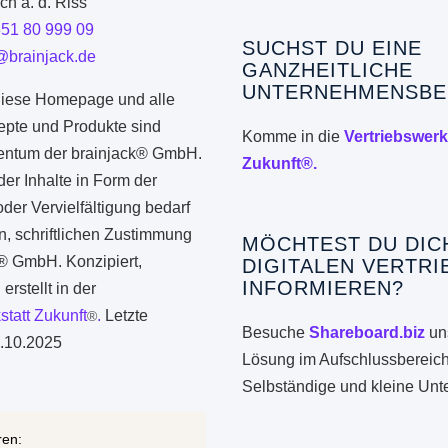
h a. d. Riss
351 80 999 09
SUCHST DU EINE
@brainjack.de
GANZHEITLICHE
UNTERNEHMENSBE
iese Homepage und alle
epte und Produkte sind
Komme in die
Vertriebswerk
gentum der brainjack® GmbH.
Zukunft®.
er Inhalte in Form der
er Vervielfältigung bedarf
n, schriftlichen Zustimmung
MÖCHTEST DU DIC
k® GmbH. Konzipiert,
DIGITALEN VERTRI
INFORMIEREN?
erstellt in der
statt Zukunft
.
Letzte
®
Besuche
Shareboard.biz
uns
.10.2025
Lösung im Aufschlussbereich
Selbständige und kleine Un
ren: