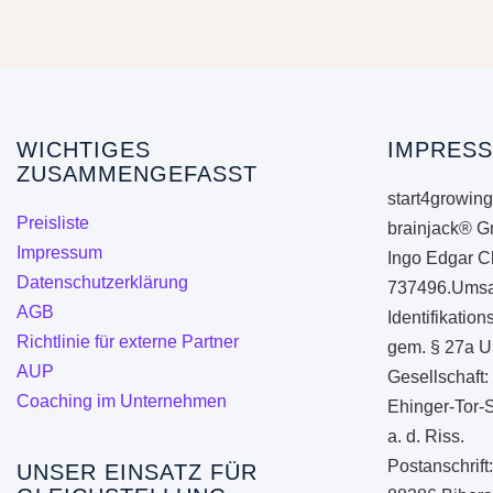
mehrere
Varianten
auf.
Die
Optionen
WICHTIGES
IMPRESS
ZUSAMMENGEFASST
können
start4growing
auf
Preisliste
brainjack® G
der
Impressum
Ingo Edgar C
Produktseite
Datenschutzerklärung
737496.Umsa
gewählt
AGB
Identifikati
werden
Richtlinie für externe Partner
gem. § 27a U
AUP
Gesellschaft:
Coaching im Unternehmen
Ehinger-Tor-
a. d. Riss.
Postanschrift
UNSER EINSATZ FÜR