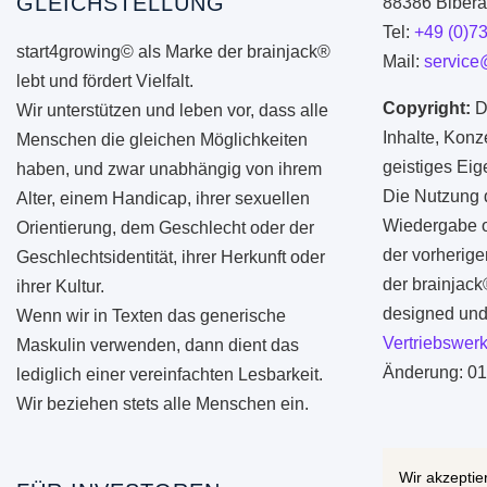
GLEICHSTELLUNG
88386 Biberac
Tel:
+49 (0)7
start4growing© als Marke der brainjack®
Mail:
service
lebt und fördert Vielfalt.
Copyright:
D
Wir unterstützen und leben vor, dass alle
Inhalte, Konz
Menschen die gleichen Möglichkeiten
geistiges Ei
haben, und zwar unabhängig von ihrem
Die Nutzung d
Alter, einem Handicap, ihrer sexuellen
Wiedergabe od
Orientierung, dem Geschlecht oder der
der vorherige
Geschlechtsidentität, ihrer Herkunft oder
der brainjac
ihrer Kultur.
designed und 
Wenn wir in Texten das generische
Vertriebswerk
Maskulin verwenden, dann dient das
Änderung: 01
lediglich einer vereinfachten Lesbarkeit.
Wir beziehen stets alle Menschen ein.
Wir akzeptie