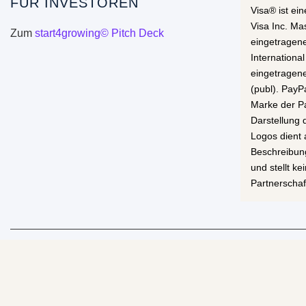
FÜR INVESTOREN
Visa® ist ei
Visa Inc. Ma
Zum
start4growing© Pitch Deck
eingetragen
International
eingetragen
(publ). PayP
Marke der Pa
Darstellung
Logos dient 
Beschreibun
und stellt k
Partnerschaf