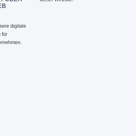
EB
ere digitale
 für
ternehmen.