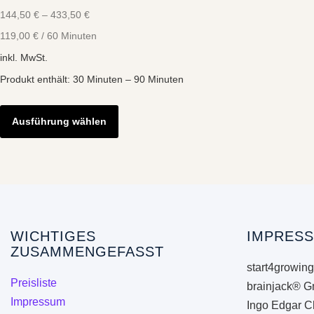
144,50
€
–
433,50
€
119,00
€
/
60
Minuten
inkl. MwSt.
Produkt enthält: 30
Minuten
– 90
Minuten
Dieses
Produkt
Ausführung wählen
weist
mehrere
Varianten
auf.
Die
Optionen
WICHTIGES
IMPRESS
ZUSAMMENGEFASST
können
start4growing
auf
Preisliste
brainjack® G
der
Impressum
Ingo Edgar C
Produktseite