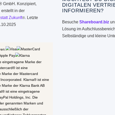
k® GmbH. Konzipiert,
DIGITALEN VERTRI
INFORMIEREN?
erstellt in der
statt Zukunft
.
Letzte
®
Besuche
Shareboard.biz
uns
.10.2025
Lösung im Aufschlussbereich
Selbständige und kleine Un
ren:
ne eingetragene Marke der
stercard® ist eine
e Marke der Mastercard
 Incorporated. Klarna® ist eine
e Marke der Klarna Bank AB
al® ist eine eingetragene
yPal Holdings, Inc. Die
 der genannten Marken und
ausschließlich der