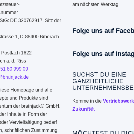
tzsteuer-
am nächsten Werktag.
onsnummer
StG: DE 320762917. Sitz der
Folge uns auf Face
Strasse 1, D-88400 Biberach
Folge uns auf Insta
: Postfach 1622
h a. d. Riss
351 80 999 09
SUCHST DU EINE
@brainjack.de
GANZHEITLICHE
UNTERNEHMENSBE
iese Homepage und alle
epte und Produkte sind
Komme in die
Vertriebswerk
gentum der brainjack® GmbH.
Zukunft®.
er Inhalte in Form der
er Vervielfältigung bedarf
n, schriftlichen Zustimmung
MÖCHTEST DU DIC