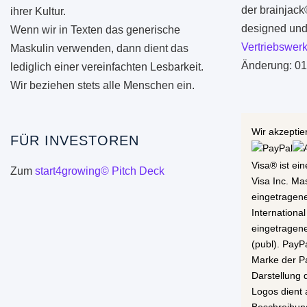
der brainjac
ihrer Kultur.
designed und 
Wenn wir in Texten das generische
Vertriebswerk
Maskulin verwenden, dann dient das
Änderung: 01
lediglich einer vereinfachten Lesbarkeit.
Wir beziehen stets alle Menschen ein.
Wir akzeptie
FÜR INVESTOREN
Visa® ist ei
Zum
start4growing© Pitch Deck
Visa Inc. Ma
eingetragen
International
eingetragen
(publ). PayP
Marke der Pa
Darstellung
Logos dient 