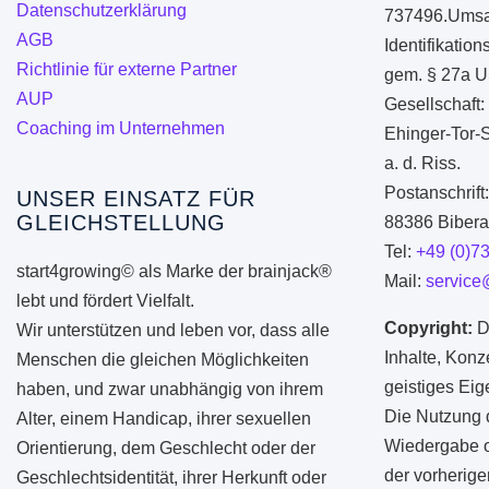
Datenschutzerklärung
737496.Umsa
gewählt
AGB
Identifikati
werden
Richtlinie für externe Partner
gem. § 27a U
AUP
Gesellschaft:
Coaching im Unternehmen
Ehinger-Tor-
a. d. Riss.
Postanschrift
UNSER EINSATZ FÜR
GLEICHSTELLUNG
88386 Biberac
Tel:
+49 (0)7
start4growing© als Marke der brainjack®
Mail:
service
lebt und fördert Vielfalt.
Copyright:
D
Wir unterstützen und leben vor, dass alle
Inhalte, Konz
Menschen die gleichen Möglichkeiten
geistiges Ei
haben, und zwar unabhängig von ihrem
Die Nutzung d
Alter, einem Handicap, ihrer sexuellen
Wiedergabe od
Orientierung, dem Geschlecht oder der
der vorherige
Geschlechtsidentität, ihrer Herkunft oder