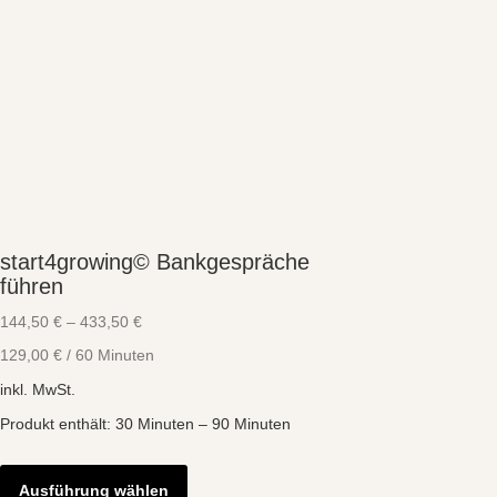
start4growing© Bankgespräche
führen
144,50
€
–
433,50
€
129,00
€
/
60
Minuten
inkl. MwSt.
Produkt enthält: 30
Minuten
– 90
Minuten
Dieses
Produkt
Ausführung wählen