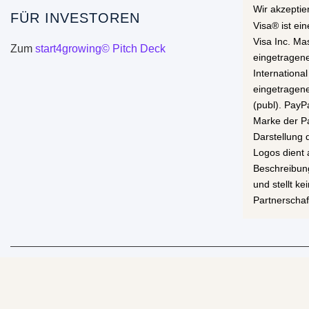
Wir akzeptie
FÜR INVESTOREN
Visa® ist ei
Visa Inc. Ma
Zum
start4growing© Pitch Deck
eingetragen
International
eingetragen
(publ). PayP
Marke der Pa
Darstellung
Logos dient 
Beschreibun
und stellt k
Partnerschaf