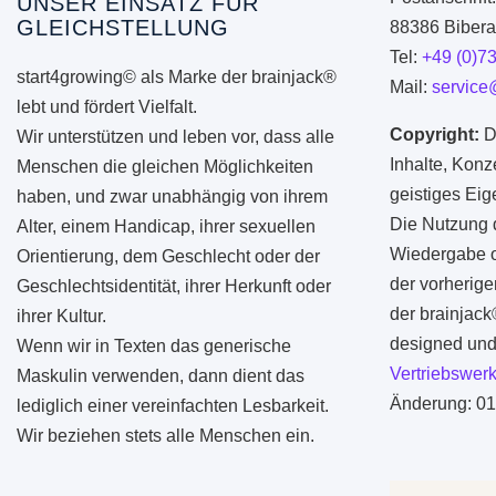
UNSER EINSATZ FÜR
GLEICHSTELLUNG
88386 Biberac
Tel:
+49 (0)7
start4growing© als Marke der brainjack®
Mail:
service
lebt und fördert Vielfalt.
Copyright:
D
Wir unterstützen und leben vor, dass alle
Inhalte, Konz
Menschen die gleichen Möglichkeiten
geistiges Ei
haben, und zwar unabhängig von ihrem
Die Nutzung d
Alter, einem Handicap, ihrer sexuellen
Wiedergabe od
Orientierung, dem Geschlecht oder der
der vorherige
Geschlechtsidentität, ihrer Herkunft oder
der brainjac
ihrer Kultur.
designed und 
Wenn wir in Texten das generische
Vertriebswerk
Maskulin verwenden, dann dient das
Änderung: 01
lediglich einer vereinfachten Lesbarkeit.
Wir beziehen stets alle Menschen ein.