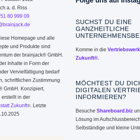
Folge uns auf Insta
h a. d. Riss
351 80 999 09
SUCHST DU EINE
@brainjack.de
GANZHEITLICHE
UNTERNEHMENSBE
iese Homepage und alle
epte und Produkte sind
Komme in die
Vertriebswerk
gentum der brainjack® GmbH.
Zukunft®.
er Inhalte in Form der
er Vervielfältigung bedarf
n, schriftlichen Zustimmung
MÖCHTEST DU DIC
k® GmbH. Konzipiert,
DIGITALEN VERTRI
INFORMIEREN?
erstellt in der
statt Zukunft
.
Letzte
®
Besuche
Shareboard.biz
uns
.10.2025
Lösung im Aufschlussbereich
Selbständige und kleine Un