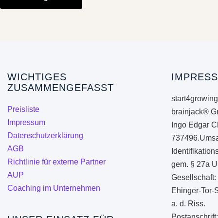
weist
mehrere
Varianten
auf.
Die
Optionen
WICHTIGES
IMPRESS
ZUSAMMENGEFASST
können
start4growing
auf
Preisliste
brainjack® G
der
Impressum
Ingo Edgar C
Produktseite
Datenschutzerklärung
737496.Umsa
gewählt
AGB
Identifikati
werden
Richtlinie für externe Partner
gem. § 27a U
AUP
Gesellschaft:
Coaching im Unternehmen
Ehinger-Tor-
a. d. Riss.
Postanschrift