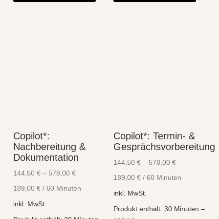
weist
weist
mehrere
mehre
Varianten
Varian
auf.
auf.
Die
Die
Optionen
Optio
können
könne
auf
auf
der
der
Produktseite
Produk
Copilot*:
Copilot*: Termin- &
gewählt
gewähl
Nachbereitung &
Gesprächsvorbereitung
werden
werde
Dokumentation
144,50
€
–
578,00
€
144,50
€
–
578,00
€
189,00
€
/
60
Minuten
189,00
€
/
60
Minuten
inkl. MwSt.
inkl. MwSt.
Produkt enthält: 30
Minuten
–