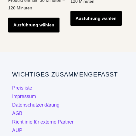
Produkt enthält: 30
Minuten
–
120
Minuten
120
Minuten
Diese
Dieses
Ausführung wählen
Produk
Ausführung wählen
Produkt
weist
weist
mehre
mehrere
Varian
Varianten
auf.
auf.
Die
Die
Optio
WICHTIGES ZUSAMMENGEFASST
Optionen
könne
können
auf
Preisliste
auf
der
Impressum
der
Produk
Datenschutzerklärung
Produktseite
gewähl
AGB
gewählt
werde
Richtlinie für externe Partner
werden
AUP