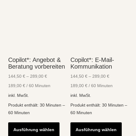
Copilot*: Angebot &
Copilot*: E-Mail-
Beratung vorbereiten
Kommunikation
144,50
€
–
289,00
€
144,50
€
–
289,00
€
189,00
€
/
60
Minuten
189,00
€
/
60
Minuten
inkl. MwSt.
inkl. MwSt.
Produkt enthält: 30
Minuten
–
Produkt enthält: 30
Minuten
–
60
Minuten
60
Minuten
Dieses
Diese
Ausführung wählen
Ausführung wählen
Produkt
Produk