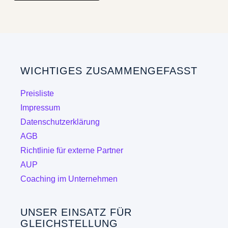
weist
mehrere
Varianten
auf.
Die
WICHTIGES ZUSAMMENGEFASST
Optionen
können
Preisliste
auf
Impressum
der
Datenschutzerklärung
Produktseite
AGB
gewählt
Richtlinie für externe Partner
werden
AUP
Coaching im Unternehmen
UNSER EINSATZ FÜR
GLEICHSTELLUNG